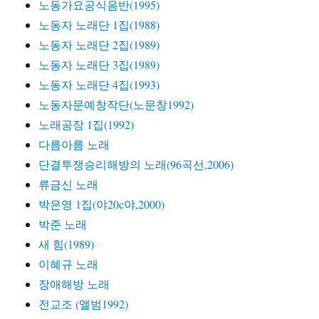
노동가요공식음반(1995)
노동자 노래단 1집(1988)
노동자 노래단 2집(1989)
노동자 노래단 3집(1989)
노동자 노래단 4집(1993)
노동자문예창작단(노문창1992)
노래공장 1집(1992)
다름아름 노래
단결투쟁승리해방의 노래(96곡선,2006)
류금신 노래
박은영 1집(야20c야,2000)
박준 노래
새 힘(1989)
이혜규 노래
장애해방 노래
전교조 (앨범1992)