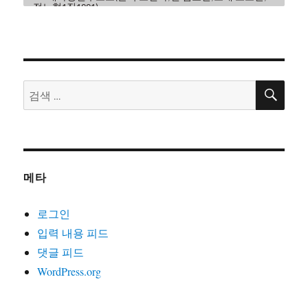
전노협1집1991)
17. 내일은해방(글곡편 김호철,노래 이혜규,2006)
18. 내일의노래(글곡 이현관,편 윤민석,노래 류금신,노동
의소리2006)
19. 노동악법철폐가(글곡편 김호철,노래 노노단,전노협2
검
검
집1992)
색
색:
20. 노동의땅에(글곡편 김호철,노래 박은영,박은영1집
2000)
21. 노동자는하나다(글곡편 김호철,박준,2008)
22. 노동자라면(글곡편 김호철,노래 박준,박은영1집2000)
메타
23. 노동자선언(글곡 김호철,노래 꽃다지,노가공1995)
24. 노동조합가(글곡편 김호철,노래 합창,노동의소리2006)
로그인
25. 노동해방가(글곡미상,노래 합창,재녹2006)
입력 내용 피드
26. 놈들의시계는결코우리를기다려주지않는다(글곡편 김
댓글 피드
호철,노래 지민주,2013)
WordPress.org
27. 농민가(곡편 김호철,노래 합창,노동의소리2006)
28. 다시는아프지말자(글곡편 김호철,노래 다름아름,2011)