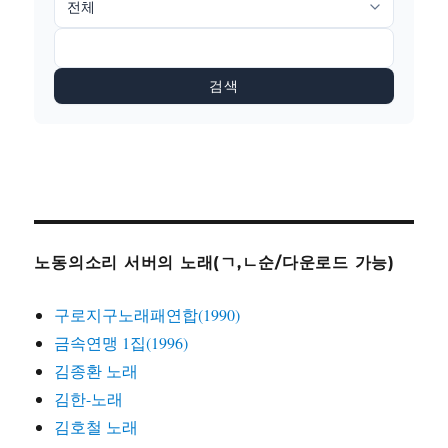
검색
노동의소리 서버의 노래(ㄱ,ㄴ순/다운로드 가능)
구로지구노래패연합(1990)
금속연맹 1집(1996)
김종환 노래
김한-노래
김호철 노래