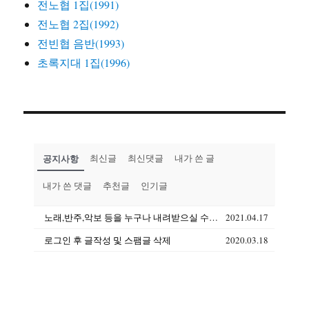
전노협 1집(1991)
전노협 2집(1992)
전빈협 음반(1993)
초록지대 1집(1996)
공지사항
최신글
최신댓글
내가 쓴 글
내가 쓴 댓글
추천글
인기글
노래,반주,악보 등을 누구나 내려받으실 수 있습니다(상업용도 제외)
2021.04.17
로그인 후 글작성 및 스팸글 삭제
2020.03.18