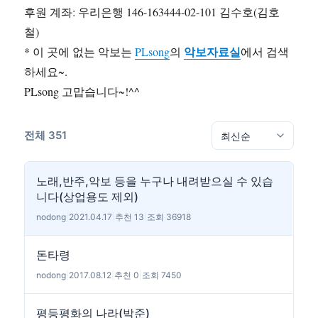
후원 계좌: 우리은행 146-163444-02-101 김수호(김호
철)
악보자료실
* 이 곳에 없는 악보는
PLsong
의
에서 검색
하세요~.
PLsong 고맙습니다~!^^
전체 351
노래,반주,악보 등을 누구나 내려받으실 수 있습
니다(상업용도 제외)
nodong
|
2021.04.17
|
추천 13
|
조회 36918
돈타령
nodong
|
2017.08.12
|
추천 0
|
조회 7450
평등평화의 나라(박준)