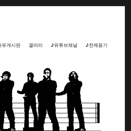
자유게시판
갤러리
♪유튜브채널
♪전체듣기