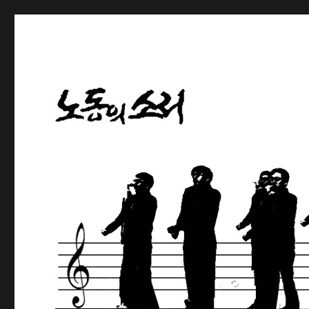
노동해방의 나팔수
노동의소리