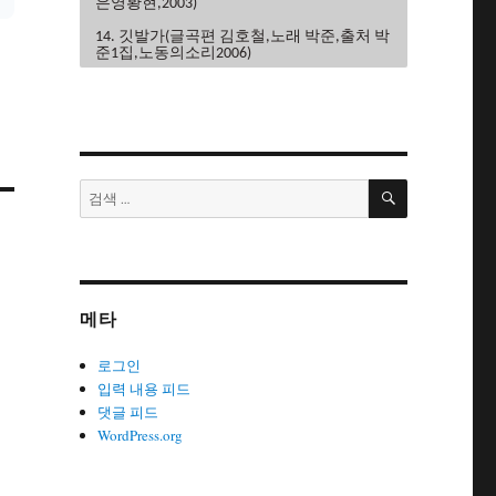
은영황현,2003)
14. 깃발가(글곡편 김호철,노래 박준,출처 박
준1집,노동의소리2006)
15. 끝까지가자(글곡편 김호철,노래 이혜규
권영주,2004)
16. 내사랑민주노조(글곡 조민하,편 김호철,
노래 노노단,전노협1집1991)
검
17. 내일은해방(글곡편 김호철,노래 이혜
검
색
규,2006)
색:
18. 내일의노래(글곡 이현관,편 윤민석,노래
류금신,노동의소리2006)
19. 노동악법철폐가(글곡편 김호철,노래 노
노단,전노협2집1992)
메타
20. 노동의땅에(글곡편 김호철,노래 박은영,
박은영1집2000)
로그인
21. 노동자는하나다(글곡편 김호철,박
입력 내용 피드
준,2008)
댓글 피드
WordPress.org
22. 노동자라면(글곡편 김호철,노래 박준,박
은영1집2000)
23. 노동자선언(글곡 김호철,노래 꽃다지,노