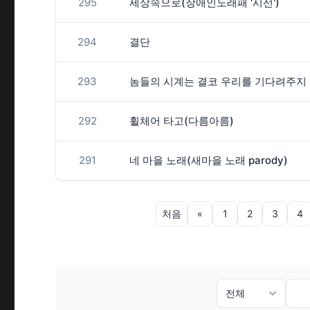
295
세상속으로(장애인노래패 '시선')
294
결단
293
292
휠체어 타고(다름아름)
291
네 마을 노래(새마을 노래 parody)
처음
«
1
2
3
4