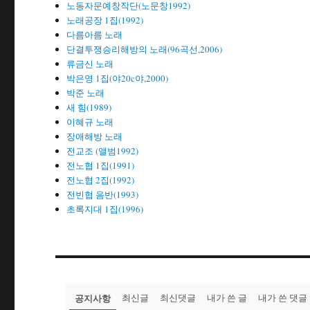
노동자문예창작단(노문창1992)
노래공장 1집(1992)
다름아름 노래
단결투쟁승리해방의 노래(96곡선,2006)
류금신 노래
박은영 1집(야20c야,2000)
박준 노래
새 힘(1989)
이혜규 노래
장애해방 노래
전교조 (앨범1992)
전노협 1집(1991)
전노협 2집(1992)
전빈협 음반(1993)
초록지대 1집(1996)
공지사항
최신글
최신댓글
내가 쓴 글
내가 쓴 댓글