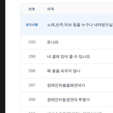
번호
제목
공지사항
300
돈나라
299
내 곁에 있어 줄 수 있나요
298
왜 꽃을 피우지 않니
297
장애인차별철폐연대가
296
장애인이동권연대 투쟁가