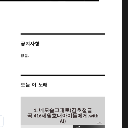
공지사항
없음.
오늘 이 노래
1. 네모습그대로(김호철글
곡.416세월호내아이들에게.with
AI)
00:00