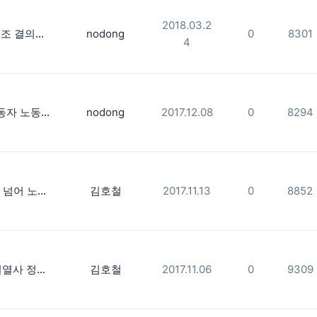
2018.03.2
3.24 금속노조 결의대회
nodong
0
8301
4
특수고용노동자 노동기본권쟁취 문화제
nodong
2017.12.08
0
8294
"자본주의를 넘어 노동해방으로" 전태일노동자대회 전야제 한마당
김호철
2017.11.13
0
8852
2017 전태일열사 정신계승 전국노동자대회, 한마당 연습중..
김호철
2017.11.06
0
9309