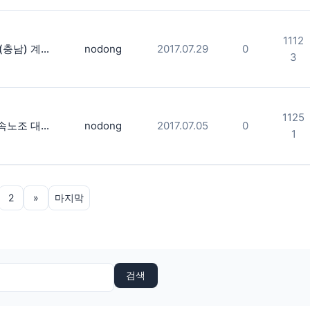
1112
플랜트 노조(충남) 계동 현대건설 본사앞 상경투쟁
nodong
2017.07.29
0
3
1125
2017.7.5 금속노조 대전충남지부 총파업 출정식
nodong
2017.07.05
0
1
2
»
마지막
검색