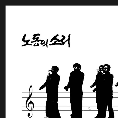
노동해방의 나팔수
노동의소리