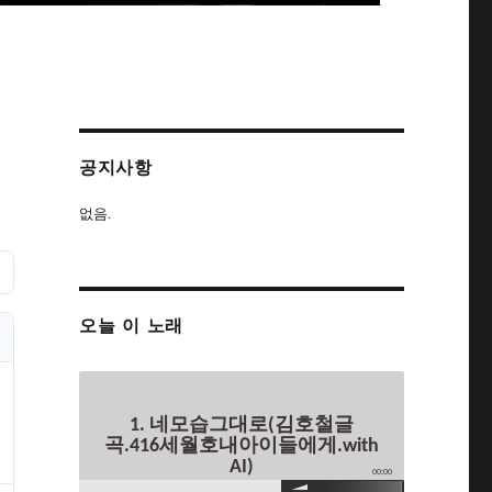
공지사항
없음.
오늘 이 노래
1. 네모습그대로(김호철글
곡.416세월호내아이들에게.with
AI)
00:00