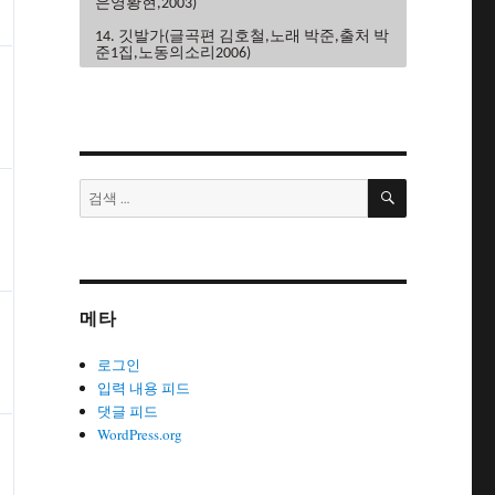
은영황현,2003)
14. 깃발가(글곡편 김호철,노래 박준,출처 박
준1집,노동의소리2006)
15. 끝까지가자(글곡편 김호철,노래 이혜규
권영주,2004)
16. 내사랑민주노조(글곡 조민하,편 김호철,
노래 노노단,전노협1집1991)
검
17. 내일은해방(글곡편 김호철,노래 이혜
검
색
규,2006)
색:
18. 내일의노래(글곡 이현관,편 윤민석,노래
류금신,노동의소리2006)
19. 노동악법철폐가(글곡편 김호철,노래 노
노단,전노협2집1992)
메타
20. 노동의땅에(글곡편 김호철,노래 박은영,
박은영1집2000)
로그인
21. 노동자는하나다(글곡편 김호철,박
입력 내용 피드
준,2008)
댓글 피드
WordPress.org
22. 노동자라면(글곡편 김호철,노래 박준,박
은영1집2000)
23. 노동자선언(글곡 김호철,노래 꽃다지,노