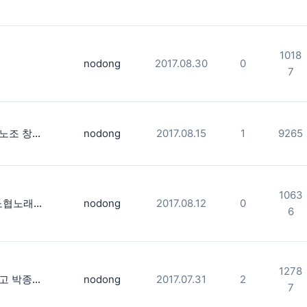
1018
nodong
2017.08.30
0
7
서울 지하철노조 창립 30주년 조합원 한마당 사진스케치
nodong
2017.08.15
1
9265
1063
1992년 전노협노래테입2집 제작 기획서. 옛글 스캔^^
nodong
2017.08.12
0
6
1278
영상활동가 고 박종필 동지 추모제 사진스케치.
nodong
2017.07.31
2
7