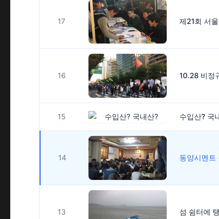
17
16
15
수입산? 국
14
13
섬 쉼터에 탱