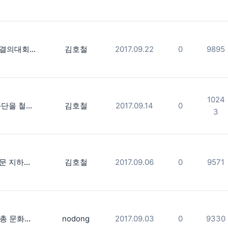
건설노동자 결의대회 등..9.21일 여의도 사진스케치
김호철
2017.09.22
0
9895
1024
덕수궁 앞 화단을 철거하라
김호철
2017.09.14
0
3
전장연 광화문 지하역사 점거투쟁 마무리하는 날 사진스케치
김호철
2017.09.06
0
9571
2017민주노총 문화패수련회
nodong
2017.09.03
0
9330