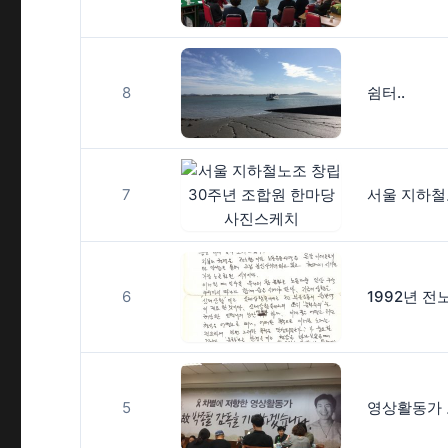
8
쉼터..
7
6
5