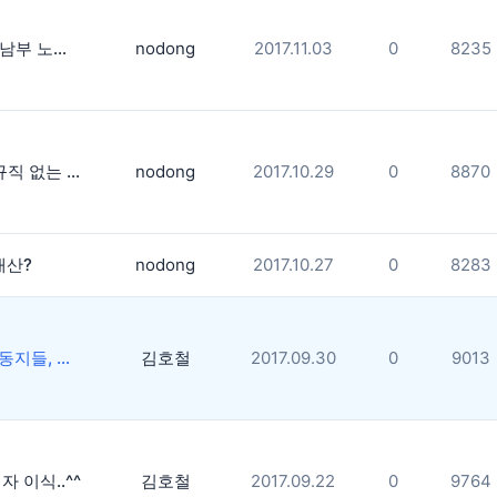
제21회 서울남부 노동해방 열사문화제 사진스케치
nodong
2017.11.03
0
8235
10.28 비정규직 없는 세상만들기 전국노동자대회
nodong
2017.10.29
0
8870
내산?
nodong
2017.10.27
0
8283
동양시멘트 동지들, 투쟁승리 보고대회 사진 스케치
김호철
2017.09.30
0
9013
자 이식..^^
김호철
2017.09.22
0
9764