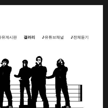
자유게시판
갤러리
♪유튜브채널
♪전체듣기