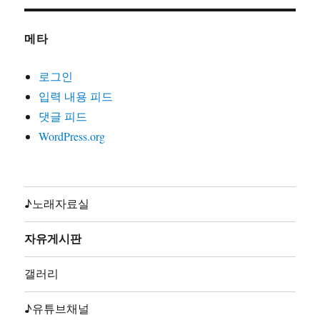
21. 노동자는하나다(글곡편 김호철,박준,2008)
22. 노동자라면(글곡편 김호철,노래 박준,박은영1집2000)
메타
23. 노동자선언(글곡 김호철,노래 꽃다지,노가공1995)
24. 노동조합가(글곡편 김호철,노래 합창,노동의소리2006)
로그인
25. 노동해방가(글곡미상,노래 합창,재녹2006)
입력 내용 피드
26. 놈들의시계는결코우리를기다려주지않는다(글곡편 김
댓글 피드
호철,노래 지민주,2013)
WordPress.org
27. 농민가(곡편 김호철,노래 합창,노동의소리2006)
28. 다시는아프지말자(글곡편 김호철,노래 다름아름,2011)
29. 단결투쟁가(글 백무산김호철,곡편 김호철,노래 합창,
노동의소리2006)
♪노래자료실
30. 덤벼(글곡편 김호철,노래 시선,2010)
31. 동지(글곡 박철환,편 김호철,노래 합창,노동의소리
자유게시판
2006)
32. 동지가있기에(글곡편 김호철,노래 박준,박준2집2003)
갤러리
33. 동지의발자욱(글곡편 김호철,노래 노노단,전노협1집
1991)
♪유튜브채널