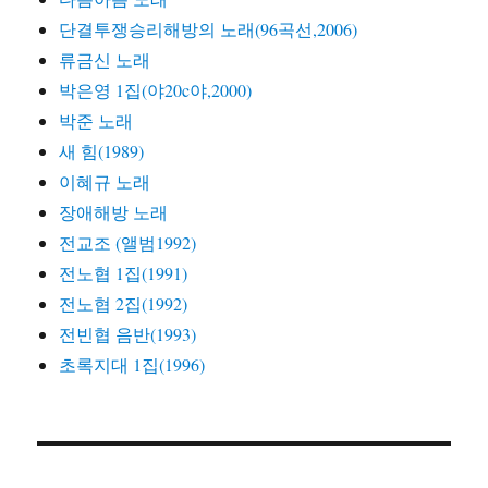
단결투쟁승리해방의 노래(96곡선,2006)
류금신 노래
박은영 1집(야20c야,2000)
박준 노래
새 힘(1989)
이혜규 노래
장애해방 노래
전교조 (앨범1992)
전노협 1집(1991)
전노협 2집(1992)
전빈협 음반(1993)
초록지대 1집(1996)