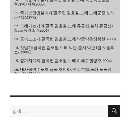
10. 구속동지구출가(글곡편 김호철,노래 박준박은영황
현,1989재녹2000)
11. 국가보안법철폐가(글곡편 김호철,노래 노래공장,노래
공장1집1992)
12. 그래가는거야(글곡 김호철,노래 류금신,출처 류금신1
집,노동의소리2006)
13. 금속노조가(글곡편 김호철,노래 박준박은영황현,2003)
14. 깃발가(글곡편 김호철,노래 박준,출처 박준1집,노동의
소리2006)
15. 끝까지가자(글곡편 김호철,노래 이혜규권영주,2004)
16. 내사랑민주노조(글곡 조민하,편 김호철,노래 노노단,
전노협1집1991)
17. 내일은해방(글곡편 김호철,노래 이혜규,2006)
18. 내일의노래(글곡 이현관,편 윤민석,노래 류금신,노동
의소리2006)
19. 노동악법철폐가(글곡편 김호철,노래 노노단,전노협2
검
검
집1992)
색
색:
20. 노동의땅에(글곡편 김호철,노래 박은영,박은영1집
2000)