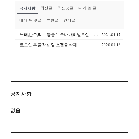
공지사항
최신글
최신댓글
내가 쓴 글
내가 쓴 댓글
추천글
인기글
노래,반주,악보 등을 누구나 내려받으실 수 있습니다(상업용도 제외)
2021.04.17
로그인 후 글작성 및 스팸글 삭제
2020.03.18
공지사항
없음.