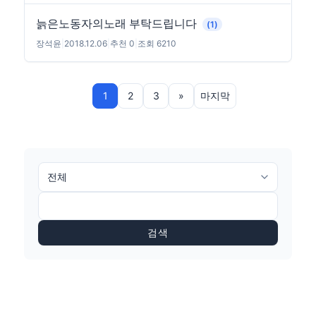
늙은노동자의노래 부탁드립니다
(1)
장석윤
|
2018.12.06
|
추천 0
|
조회 6210
1
2
3
»
마지막
검색