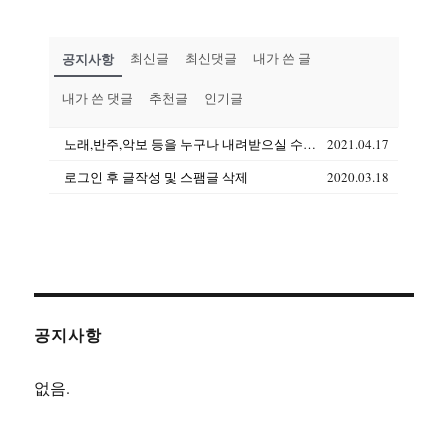
공지사항
최신글
최신댓글
내가 쓴 글
내가 쓴 댓글
추천글
인기글
노래,반주,악보 등을 누구나 내려받으실 수 있습니다(상업용도 제외)
2021.04.17
로그인 후 글작성 및 스팸글 삭제
2020.03.18
공지사항
없음.