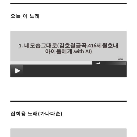
오늘 이 노래
1. 네모습그대로(김호철글곡.416세월호내
아이들에게.with AI)
00:00
집회용 노래(가나다순)