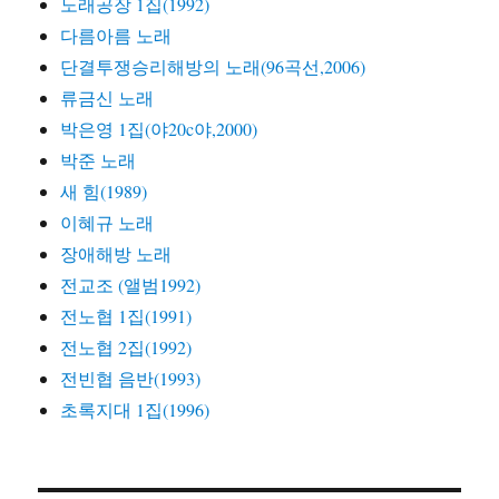
노래공장 1집(1992)
다름아름 노래
단결투쟁승리해방의 노래(96곡선,2006)
류금신 노래
박은영 1집(야20c야,2000)
박준 노래
새 힘(1989)
이혜규 노래
장애해방 노래
전교조 (앨범1992)
전노협 1집(1991)
전노협 2집(1992)
전빈협 음반(1993)
초록지대 1집(1996)