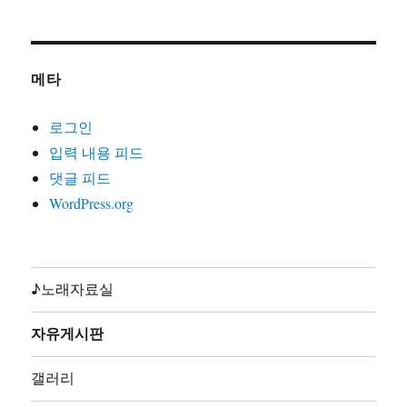
2000)
21. 노동자는하나다(글곡편 김호철,박준,2008)
22. 노동자라면(글곡편 김호철,노래 박준,박은영1집2000)
메타
23. 노동자선언(글곡 김호철,노래 꽃다지,노가공1995)
24. 노동조합가(글곡편 김호철,노래 합창,노동의소리2006)
로그인
25. 노동해방가(글곡미상,노래 합창,재녹2006)
입력 내용 피드
26. 놈들의시계는결코우리를기다려주지않는다(글곡편 김
댓글 피드
호철,노래 지민주,2013)
WordPress.org
27. 농민가(곡편 김호철,노래 합창,노동의소리2006)
28. 다시는아프지말자(글곡편 김호철,노래 다름아름,2011)
29. 단결투쟁가(글 백무산김호철,곡편 김호철,노래 합창,
노동의소리2006)
♪노래자료실
30. 덤벼(글곡편 김호철,노래 시선,2010)
31. 동지(글곡 박철환,편 김호철,노래 합창,노동의소리
자유게시판
2006)
32. 동지가있기에(글곡편 김호철,노래 박준,박준2집2003)
갤러리
33. 동지의발자욱(글곡편 김호철,노래 노노단,전노협1집