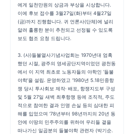
에게 일천만원의 상금과 부상을 시상합니다.
이에 후보 접수를 3월27일(화)부터 4월27일
(금)까지 진행합니다. 귀 언론사(단체)에 널리
알려 훌륭한 분이 추천되고 선정될 수 있도록
보도 협조 요청 드립니다.
3. (사)들불열사기념사업회는 1970년대 엄혹
했던 시절, 광주의 영세공단지역이었던 광천동
에서 이 지역 최초로 노동자들의 야학인 ‘들불
야학’을 설립. 운영하였고 ‘1980년 5․18민중항
쟁 당시 투사회보 제작· 배포, 항쟁지도부 구성
및 5월 27일 새벽 최후항쟁 등에 조직적, 주도
적으로 참여한 결과 인명 손실 등의 심대한 피
해를 입었으며 ‘78년부터 98년까지의 20년 동
안에 이땅의 민주주의를 위하여 우리들 곁을
떠나가신 일곱분의 들불야학 관련자 (박기순.