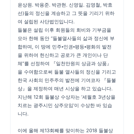
윤상원. 박용준. 박관현. 신영일. 김영철, 박효
선)들의 정신을 계승하고 그 뜻을 기리기 위하
여 설립된 사단법인입니다.
들불은 설립 이후 회원들의 회비와 기부금을
모아 한해 동안 “들불열사들의 삶과 정신에 부
합하며, 이 땅에 민주⦁인권⦁평등⦁평화의 발전
을 위하여 헌신하고 공로가 큰 개인이나 단
체”를 선정하여 『일천만원의 상금과 상품』
을 수여함으로써 들불 열사들의 정신을 기리고
한국 사회의 민주주의 발전에 기여코자 『들불
상』을 제정하여 매년 시상을 하고 있습니다.
지난해 12회 들불상 수상자는 ‘세월호 3년상을
치르는 광주시민 상주모임’이 수상한 바 있습
니다.
이에 올해 제13회째를 맞이하는 2018 들불상