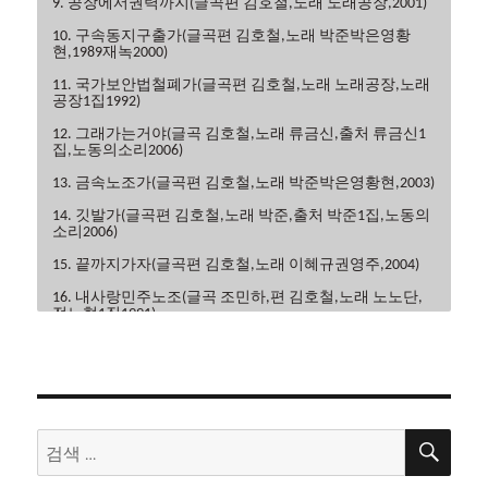
9. 공장에서권력까지(글곡편 김호철,노래 노래공장,2001)
10. 구속동지구출가(글곡편 김호철,노래 박준박은영황
현,1989재녹2000)
11. 국가보안법철폐가(글곡편 김호철,노래 노래공장,노래
공장1집1992)
12. 그래가는거야(글곡 김호철,노래 류금신,출처 류금신1
집,노동의소리2006)
13. 금속노조가(글곡편 김호철,노래 박준박은영황현,2003)
14. 깃발가(글곡편 김호철,노래 박준,출처 박준1집,노동의
소리2006)
15. 끝까지가자(글곡편 김호철,노래 이혜규권영주,2004)
16. 내사랑민주노조(글곡 조민하,편 김호철,노래 노노단,
전노협1집1991)
17. 내일은해방(글곡편 김호철,노래 이혜규,2006)
18. 내일의노래(글곡 이현관,편 윤민석,노래 류금신,노동
의소리2006)
19. 노동악법철폐가(글곡편 김호철,노래 노노단,전노협2
검
검
집1992)
색
색:
20. 노동의땅에(글곡편 김호철,노래 박은영,박은영1집