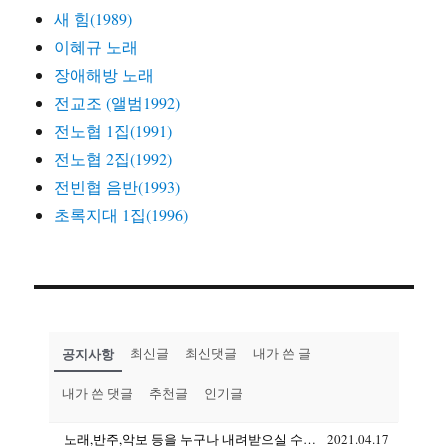
새 힘(1989)
이혜규 노래
장애해방 노래
전교조 (앨범1992)
전노협 1집(1991)
전노협 2집(1992)
전빈협 음반(1993)
초록지대 1집(1996)
공지사항
최신글
최신댓글
내가 쓴 글
내가 쓴 댓글
추천글
인기글
노래,반주,악보 등을 누구나 내려받으실 수 있습니다(상업용도 제외)
2021.04.17