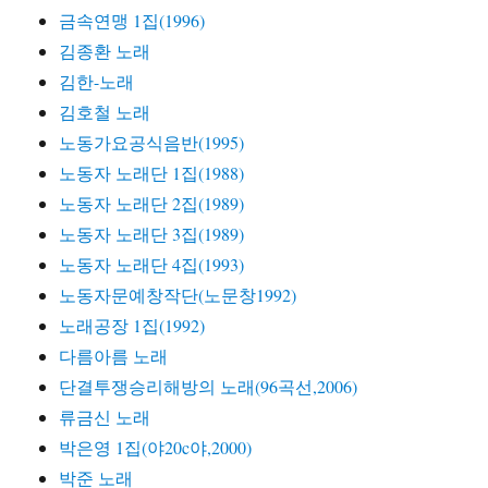
금속연맹 1집(1996)
김종환 노래
김한-노래
김호철 노래
노동가요공식음반(1995)
노동자 노래단 1집(1988)
노동자 노래단 2집(1989)
노동자 노래단 3집(1989)
노동자 노래단 4집(1993)
노동자문예창작단(노문창1992)
노래공장 1집(1992)
다름아름 노래
단결투쟁승리해방의 노래(96곡선,2006)
류금신 노래
박은영 1집(야20c야,2000)
박준 노래