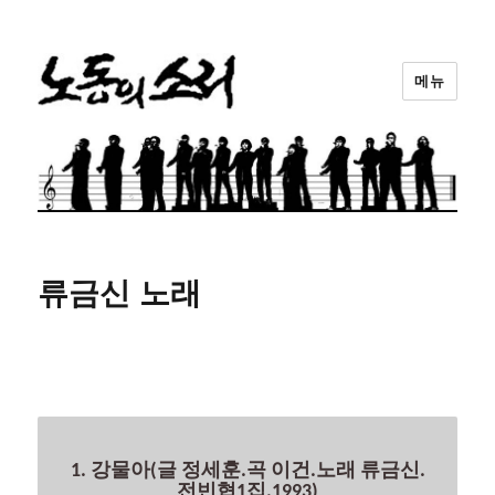
메뉴
노동의소리
류금신 노래
1. 강물아(글 정세훈.곡 이건.노래 류금신.
전빈협1집.1993)