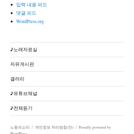
25. 노동해방가(글곡미상,노래 합창,재녹2006)
입력 내용 피드
26. 놈들의시계는결코우리를기다려주지않는다(글곡편 김
댓글 피드
호철,노래 지민주,2013)
WordPress.org
27. 농민가(곡편 김호철,노래 합창,노동의소리2006)
28. 다시는아프지말자(글곡편 김호철,노래 다름아름,2011)
29. 단결투쟁가(글 백무산김호철,곡편 김호철,노래 합창,
노동의소리2006)
♪노래자료실
30. 덤벼(글곡편 김호철,노래 시선,2010)
31. 동지(글곡 박철환,편 김호철,노래 합창,노동의소리
자유게시판
2006)
32. 동지가있기에(글곡편 김호철,노래 박준,박준2집2003)
갤러리
33. 동지의발자욱(글곡편 김호철,노래 노노단,전노협1집
1991)
♪유튜브채널
34. 딸들아일어나라(글곡편 김호철,노래 합창,노동의소리
2006)
♪전체듣기
35. 또다시앞으로(글곡편 김호철,노래 류금신,전빈협1993)
36. 맹박이와박닭(글곡편 김호철,노래 다름아름,2013)
노동의소리
개인정보 처리방침(안)
Proudly powered by
37. 맹박탱고(글곡편 김호철,노래 이혜규 권영주,2009,원
WordPress