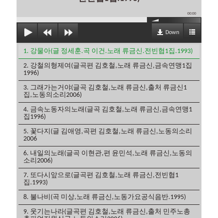
00:00
Down
1. 강물아(글 정세훈.곡 이건.노래 류금신.전빈협1집.1993)
2. 강철의형제여(글곡편 김호철,노래 류금신,금속연맹1집
1996)
3. 그래가는거야(글곡 김호철,노래 류금신,출처 류금신1
집,노동의소리2006)
4. 금속노동자의노래(글곡 김호철,노래 류금신,금속연맹1
집1996)
5. 꽃다지(글 김애영,곡편 김호철,노래 류금신,노동의소리
2006
6. 내일의노래(글곡 이현관,편 윤민석,노래 류금신,노동의
소리2006)
7. 또다시앞으로(글곡편 김호철,노래 류금신,전빈협1
집.1993)
8. 불나비(곡 미상,노래 류금신,노동가요공식음반.1995)
9. 웃기는나라(글곡편 김호철,노래 류금신,출처 민주노총