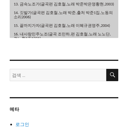
13. 금속노조가(글곡편 김호철,노래 박준박은영황현,2003)
14. 깃발가(글곡편 김호철,노래 박준,출처 박준1집,노동의
소리2006)
15. 끝까지가자(글곡편 김호철,노래 이혜규권영주,2004)
16. 내사랑민주노조(글곡 조민하,편 김호철,노래 노노단,
전노협1집1991)
17. 내일은해방(글곡편 김호철,노래 이혜규,2006)
18. 내일의노래(글곡 이현관,편 윤민석,노래 류금신,노동
의소리2006)
19. 노동악법철폐가(글곡편 김호철,노래 노노단,전노협2
검
검
집1992)
색
색:
20. 노동의땅에(글곡편 김호철,노래 박은영,박은영1집
2000)
21. 노동자는하나다(글곡편 김호철,박준,2008)
22. 노동자라면(글곡편 김호철,노래 박준,박은영1집2000)
메타
23. 노동자선언(글곡 김호철,노래 꽃다지,노가공1995)
24. 노동조합가(글곡편 김호철,노래 합창,노동의소리2006)
로그인