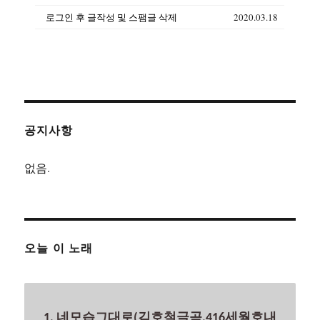
로그인 후 글작성 및 스팸글 삭제
2020.03.18
공지사항
없음.
오늘 이 노래
1. 네모습그대로(김호철글곡.416세월호내