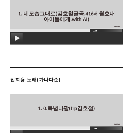
1. 네모습그대로(김호철글곡.416세월호내
아이들에게.with AI)
00:00
집회용 노래(가나다순)
1. 0.묵념나팔(trp김호철)
00:00