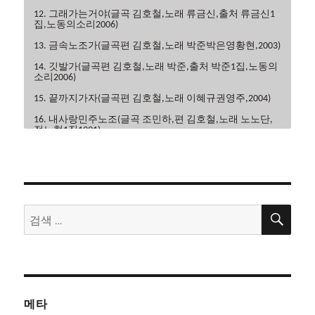
12. 그래가는거야(글곡 김호철,노래 류금신,출처 류금신1
집,노동의소리2006)
13. 금속노조가(글곡편 김호철,노래 박준박은영황현,2003)
14. 깃발가(글곡편 김호철,노래 박준,출처 박준1집,노동의
소리2006)
15. 끝까지가자(글곡편 김호철,노래 이혜규권영주,2004)
16. 내사랑민주노조(글곡 조민하,편 김호철,노래 노노단,
전노협1집1991)
17. 내일은해방(글곡편 김호철,노래 이혜규,2006)
18. 내일의노래(글곡 이현관,편 윤민석,노래 류금신,노동
의소리2006)
19. 노동악법철폐가(글곡편 김호철,노래 노노단,전노협2
검
검
집1992)
색
색:
20. 노동의땅에(글곡편 김호철,노래 박은영,박은영1집
2000)
21. 노동자는하나다(글곡편 김호철,박준,2008)
22. 노동자라면(글곡편 김호철,노래 박준,박은영1집2000)
메타
23. 노동자선언(글곡 김호철,노래 꽃다지,노가공1995)