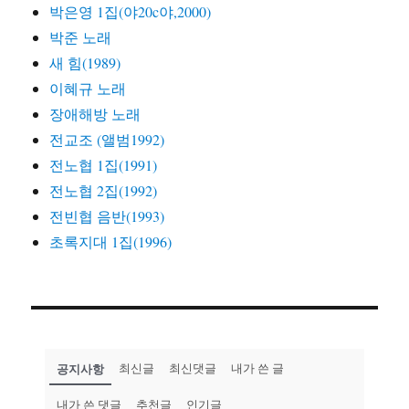
박은영 1집(야20c야,2000)
박준 노래
새 힘(1989)
이혜규 노래
장애해방 노래
전교조 (앨범1992)
전노협 1집(1991)
전노협 2집(1992)
전빈협 음반(1993)
초록지대 1집(1996)
공지사항
최신글
최신댓글
내가 쓴 글
내가 쓴 댓글
추천글
인기글