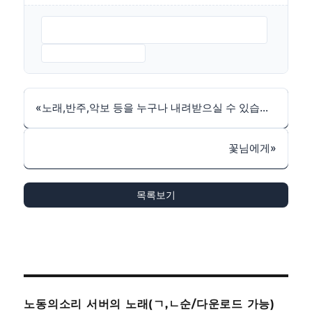
그대가있어글곡-김호철.편-고명원.노래-김종환
2017.MP3
그대가있어MR.MP3
«
노래,반주,악보 등을 누구나 내려받으실 수 있습니다(상업용도 제외)
꽃님에게
»
목록보기
노동의소리 서버의 노래(ㄱ,ㄴ순/다운로드 가능)