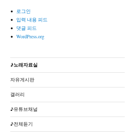
24. 노동조합가(글곡편 김호철,노래 합창,노동의소리2006)
로그인
25. 노동해방가(글곡미상,노래 합창,재녹2006)
입력 내용 피드
26. 놈들의시계는결코우리를기다려주지않는다(글곡편 김
댓글 피드
호철,노래 지민주,2013)
WordPress.org
27. 농민가(곡편 김호철,노래 합창,노동의소리2006)
28. 다시는아프지말자(글곡편 김호철,노래 다름아름,2011)
29. 단결투쟁가(글 백무산김호철,곡편 김호철,노래 합창,
노동의소리2006)
♪노래자료실
30. 덤벼(글곡편 김호철,노래 시선,2010)
31. 동지(글곡 박철환,편 김호철,노래 합창,노동의소리
자유게시판
2006)
32. 동지가있기에(글곡편 김호철,노래 박준,박준2집2003)
갤러리
33. 동지의발자욱(글곡편 김호철,노래 노노단,전노협1집
1991)
♪유튜브채널
34. 딸들아일어나라(글곡편 김호철,노래 합창,노동의소리
2006)
♪전체듣기
35. 또다시앞으로(글곡편 김호철,노래 류금신,전빈협1993)