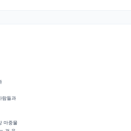
봐
 사람들과
상 마중물
는 걸 음