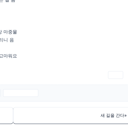
상 마중물
리니 음
 고마워요
인쇄
마중물MR.MP3
새 길을 간다
»