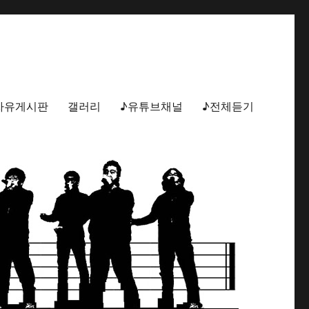
자유게시판
갤러리
♪유튜브채널
♪전체듣기