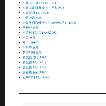
노동자 노래단 4집(1993)
노동자문예창작단(노문창1992)
노래공장 1집(1992)
다름아름 노래
단결투쟁승리해방의 노래(96곡선,2006)
류금신 노래
박은영 1집(야20c야,2000)
박준 노래
새 힘(1989)
이혜규 노래
장애해방 노래
전교조 (앨범1992)
전노협 1집(1991)
전노협 2집(1992)
전빈협 음반(1993)
초록지대 1집(1996)