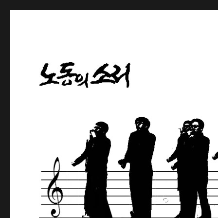
노동해방의 나팔수
노동의소리