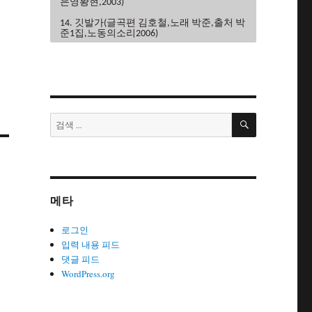
은영황현,2003)
14. 깃발가(글곡편 김호철,노래 박준,출처 박
준1집,노동의소리2006)
15. 끝까지가자(글곡편 김호철,노래 이혜규
권영주,2004)
16. 내사랑민주노조(글곡 조민하,편 김호철,
노래 노노단,전노협1집1991)
검
17. 내일은해방(글곡편 김호철,노래 이혜
검
색
규,2006)
색:
18. 내일의노래(글곡 이현관,편 윤민석,노래
류금신,노동의소리2006)
19. 노동악법철폐가(글곡편 김호철,노래 노
노단,전노협2집1992)
메타
20. 노동의땅에(글곡편 김호철,노래 박은영,
박은영1집2000)
로그인
21. 노동자는하나다(글곡편 김호철,박
입력 내용 피드
준,2008)
댓글 피드
WordPress.org
22. 노동자라면(글곡편 김호철,노래 박준,박
은영1집2000)
23. 노동자선언(글곡 김호철,노래 꽃다지,노