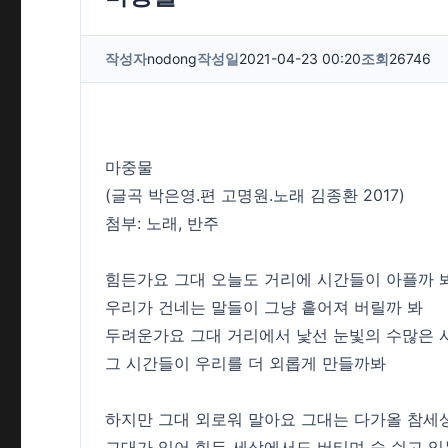
작성자
nodong
작성일
2021-04-23 00:20
조회
26746
마중물
(글곡 박은영.편 고명원.노래 김종환 2017)
첨부: 노래, 반주
힘든가요 그대 오늘도 거리에 시간들이 아플까 
우리가 건네는 말들이 그냥 흩어져 버릴까 봐
두려운가요 그대 거리에서 낯선 눈빛의 수많은
그 시간들이 우리를 더 외롭게 만들까봐
하지만 그대 외로워 말아요 그대는 다가올 참세
그대가 있어 힘든 세상에서도 버티며 숨 쉬고 있