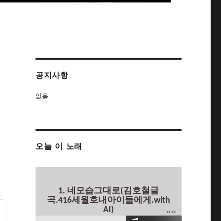
공지사항
없음.
오늘 이 노래
1. 네모습그대로(김호철글
곡.416세월호내아이들에게.with
AI)
00:00