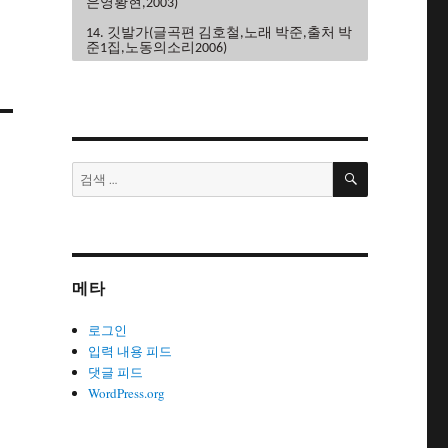
은영황현,2003)
14. 깃발가(글곡편 김호철,노래 박준,출처 박
준1집,노동의소리2006)
15. 끝까지가자(글곡편 김호철,노래 이혜규
권영주,2004)
16. 내사랑민주노조(글곡 조민하,편 김호철,
노래 노노단,전노협1집1991)
검
17. 내일은해방(글곡편 김호철,노래 이혜
검
색
규,2006)
색:
18. 내일의노래(글곡 이현관,편 윤민석,노래
류금신,노동의소리2006)
19. 노동악법철폐가(글곡편 김호철,노래 노
노단,전노협2집1992)
메타
20. 노동의땅에(글곡편 김호철,노래 박은영,
박은영1집2000)
로그인
21. 노동자는하나다(글곡편 김호철,박
입력 내용 피드
준,2008)
댓글 피드
WordPress.org
22. 노동자라면(글곡편 김호철,노래 박준,박
은영1집2000)
23. 노동자선언(글곡 김호철,노래 꽃다지,노