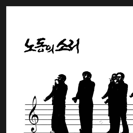
노동해방의 나팔수
노동의소리