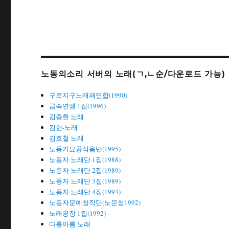
노동의소리 서버의 노래(ㄱ,ㄴ순/다운로드 가능)
구로지구노래패연합(1990)
금속연맹 1집(1996)
김종환 노래
김한-노래
김호철 노래
노동가요공식음반(1995)
노동자 노래단 1집(1988)
노동자 노래단 2집(1989)
노동자 노래단 3집(1989)
노동자 노래단 4집(1993)
노동자문예창작단(노문창1992)
노래공장 1집(1992)
다름아름 노래