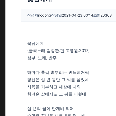
작성자
nodong
작성일
2021-04-23 00:14
조회
26368
꽃님에게
(글곡노래 김종환.편 고명원.2017)
첨부: 노래, 반주
해마다 홀씨 흩뿌리는 민들레처럼
당신은 십 년 동안 그 씨를 심었네
사육을 거부하고 세상에 나와
힘겨운 삶에서도 그 씨를 피웠네
십 년의 꿈이 안개비 되어
수많은 꽃님을 새록새록 적시네