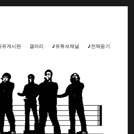
자유게시판
갤러리
♪유튜브채널
♪전체듣기