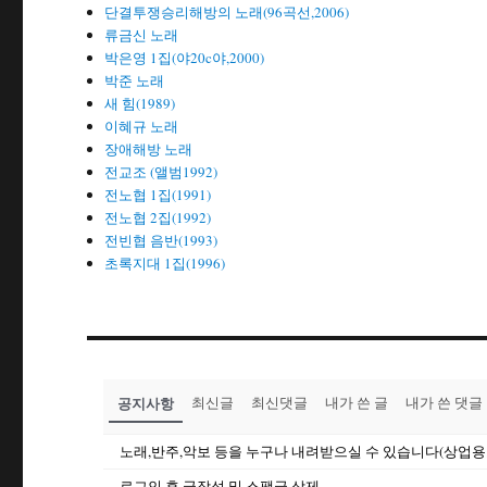
단결투쟁승리해방의 노래(96곡선,2006)
류금신 노래
박은영 1집(야20c야,2000)
박준 노래
새 힘(1989)
이혜규 노래
장애해방 노래
전교조 (앨범1992)
전노협 1집(1991)
전노협 2집(1992)
전빈협 음반(1993)
초록지대 1집(1996)
공지사항
최신글
최신댓글
내가 쓴 글
내가 쓴 댓글
노래,반주,악보 등을 누구나 내려받으실 수 있습니다(상업용
로그인 후 글작성 및 스팸글 삭제