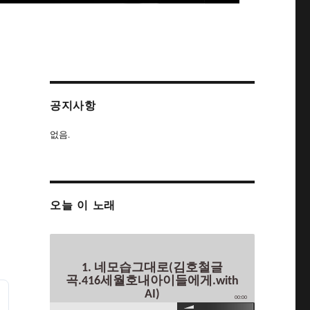
공지사항
없음.
오늘 이 노래
1. 네모습그대로(김호철글
곡.416세월호내아이들에게.with
AI)
00:00