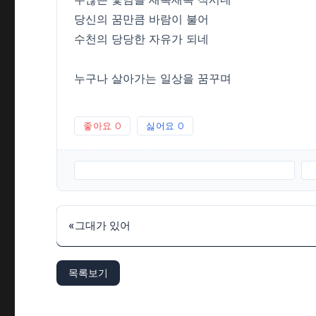
당신의 꿈만큼 바람이 불어
수천의 당당한 자유가 되네
누구나 살아가는 일상을 꿈꾸며
좋아요
0
싫어요
0
꽃님에게글곡노래-김종환.편-고명원.2017.MP3
«
그대가 있어
목록보기