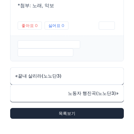
*첨부: 노래, 악보
좋아요
0
싫어요
0
인쇄
노동자로태어나-노노단3.MP3
노동자로태어나-악보.JPG
«
끝내 살리라(노노단3)
노동자 행진곡(노노단3)
»
목록보기