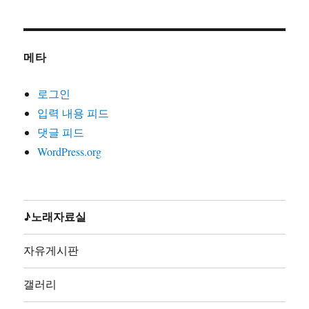
2000)
21. 노동자는하나다(글곡편 김호철,박준,2008)
22. 노동자라면(글곡편 김호철,노래 박준,박은영1집2000)
메타
23. 노동자선언(글곡 김호철,노래 꽃다지,노가공1995)
24. 노동조합가(글곡편 김호철,노래 합창,노동의소리2006)
로그인
25. 노동해방가(글곡미상,노래 합창,재녹2006)
입력 내용 피드
26. 놈들의시계는결코우리를기다려주지않는다(글곡편 김
댓글 피드
호철,노래 지민주,2013)
WordPress.org
27. 농민가(곡편 김호철,노래 합창,노동의소리2006)
28. 다시는아프지말자(글곡편 김호철,노래 다름아름,2011)
29. 단결투쟁가(글 백무산김호철,곡편 김호철,노래 합창,
노동의소리2006)
♪노래자료실
30. 덤벼(글곡편 김호철,노래 시선,2010)
31. 동지(글곡 박철환,편 김호철,노래 합창,노동의소리
자유게시판
2006)
32. 동지가있기에(글곡편 김호철,노래 박준,박준2집2003)
갤러리
33. 동지의발자욱(글곡편 김호철,노래 노노단,전노협1집