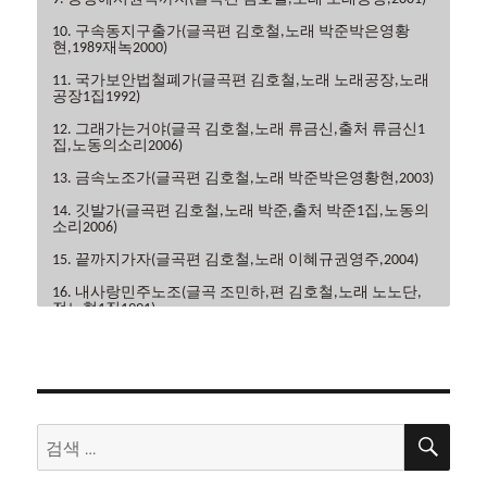
10. 구속동지구출가(글곡편 김호철,노래 박준박은영황
현,1989재녹2000)
11. 국가보안법철폐가(글곡편 김호철,노래 노래공장,노래
공장1집1992)
12. 그래가는거야(글곡 김호철,노래 류금신,출처 류금신1
집,노동의소리2006)
13. 금속노조가(글곡편 김호철,노래 박준박은영황현,2003)
14. 깃발가(글곡편 김호철,노래 박준,출처 박준1집,노동의
소리2006)
15. 끝까지가자(글곡편 김호철,노래 이혜규권영주,2004)
16. 내사랑민주노조(글곡 조민하,편 김호철,노래 노노단,
전노협1집1991)
17. 내일은해방(글곡편 김호철,노래 이혜규,2006)
18. 내일의노래(글곡 이현관,편 윤민석,노래 류금신,노동
의소리2006)
19. 노동악법철폐가(글곡편 김호철,노래 노노단,전노협2
검
검
집1992)
색
색:
20. 노동의땅에(글곡편 김호철,노래 박은영,박은영1집