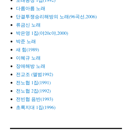
다름아름 노래
단결투쟁승리해방의 노래(96곡선,2006)
류금신 노래
박은영 1집(야20c야,2000)
박준 노래
새 힘(1989)
이혜규 노래
장애해방 노래
전교조 (앨범1992)
전노협 1집(1991)
전노협 2집(1992)
전빈협 음반(1993)
초록지대 1집(1996)