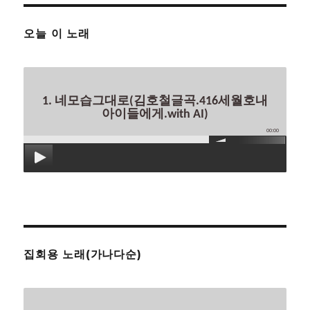
오늘 이 노래
1. 네모습그대로(김호철글곡.416세월호내
아이들에게.with AI)
00:00
집회용 노래(가나다순)