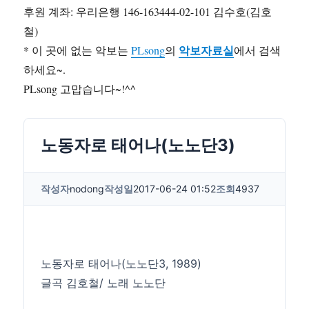
후원 계좌: 우리은행 146-163444-02-101 김수호(김호
철)
악보자료실
* 이 곳에 없는 악보는
PLsong
의
에서 검색
하세요~.
PLsong 고맙습니다~!^^
노동자로 태어나(노노단3)
작성자
nodong
작성일
2017-06-24 01:52
조회
4937
노동자로 태어나(노노단3, 1989)
글곡 김호철/ 노래 노노단