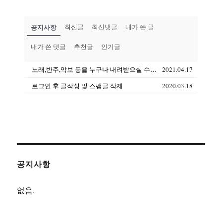
공지사항
최신글
최신댓글
내가 쓴 글
내가 쓴 댓글
추천글
인기글
노래,반주,악보 등을 누구나 내려받으실 수 있습니다(상업용도 제외)
2021.04.17
로그인 후 글작성 및 스팸글 삭제
2020.03.18
공지사항
없음.