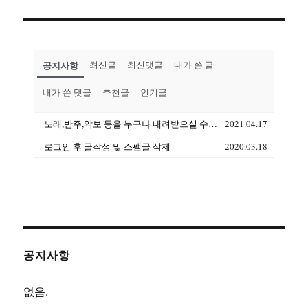
공지사항
최신글
최신댓글
내가 쓴 글
내가 쓴 댓글
추천글
인기글
노래,반주,악보 등을 누구나 내려받으실 수 있습니다(상업용도 제외)
2021.04.17
로그인 후 글작성 및 스팸글 삭제
2020.03.18
공지사항
없음.