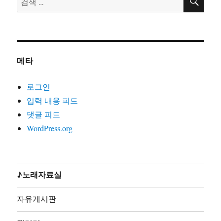
색
색:
20. 노동의땅에(글곡편 김호철,노래 박은영,박은영1집
2000)
21. 노동자는하나다(글곡편 김호철,박준,2008)
22. 노동자라면(글곡편 김호철,노래 박준,박은영1집2000)
메타
23. 노동자선언(글곡 김호철,노래 꽃다지,노가공1995)
24. 노동조합가(글곡편 김호철,노래 합창,노동의소리2006)
로그인
25. 노동해방가(글곡미상,노래 합창,재녹2006)
입력 내용 피드
26. 놈들의시계는결코우리를기다려주지않는다(글곡편 김
댓글 피드
호철,노래 지민주,2013)
WordPress.org
27. 농민가(곡편 김호철,노래 합창,노동의소리2006)
28. 다시는아프지말자(글곡편 김호철,노래 다름아름,2011)
29. 단결투쟁가(글 백무산김호철,곡편 김호철,노래 합창,
노동의소리2006)
♪노래자료실
30. 덤벼(글곡편 김호철,노래 시선,2010)
31. 동지(글곡 박철환,편 김호철,노래 합창,노동의소리
자유게시판
2006)
32. 동지가있기에(글곡편 김호철,노래 박준,박준2집2003)