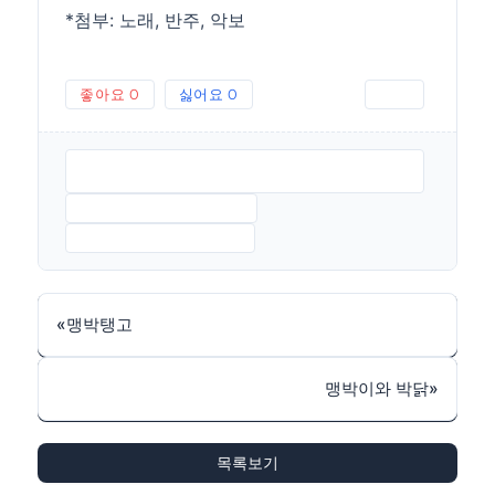
*첨부: 노래, 반주, 악보
좋아요
0
싫어요
0
인쇄
맹박트위스트삽질트위스트글곡편-김호철노래-박
준2009.MP3
맹박트위스트-반주.MP3
맹박트위스트-악보.JPG
«
맹박탱고
맹박이와 박닭
»
목록보기