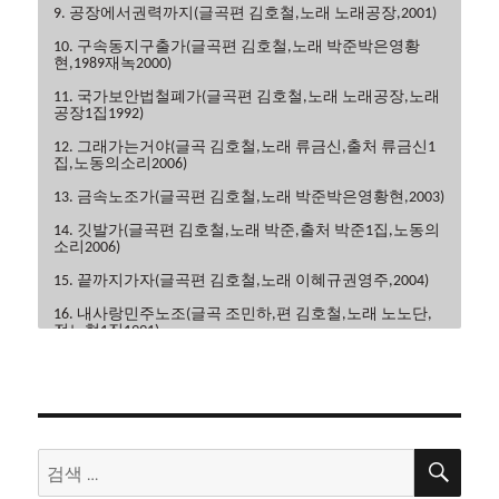
9. 공장에서권력까지(글곡편 김호철,노래 노래공장,2001)
10. 구속동지구출가(글곡편 김호철,노래 박준박은영황
현,1989재녹2000)
11. 국가보안법철폐가(글곡편 김호철,노래 노래공장,노래
공장1집1992)
12. 그래가는거야(글곡 김호철,노래 류금신,출처 류금신1
집,노동의소리2006)
13. 금속노조가(글곡편 김호철,노래 박준박은영황현,2003)
14. 깃발가(글곡편 김호철,노래 박준,출처 박준1집,노동의
소리2006)
15. 끝까지가자(글곡편 김호철,노래 이혜규권영주,2004)
16. 내사랑민주노조(글곡 조민하,편 김호철,노래 노노단,
전노협1집1991)
17. 내일은해방(글곡편 김호철,노래 이혜규,2006)
18. 내일의노래(글곡 이현관,편 윤민석,노래 류금신,노동
의소리2006)
19. 노동악법철폐가(글곡편 김호철,노래 노노단,전노협2
검
검
집1992)
색
색:
20. 노동의땅에(글곡편 김호철,노래 박은영,박은영1집