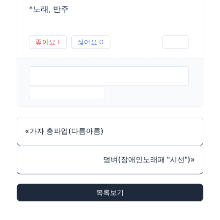
*노래, 반주
좋아요
1
싫어요
0
인쇄
내몸의급수글곡편-김호철노래-다름아름
2010.MP3
내몸의급수반주.MP3
«
가자 총파업(다름아름)
덤벼(장애인노래패 "시선")
»
목록보기