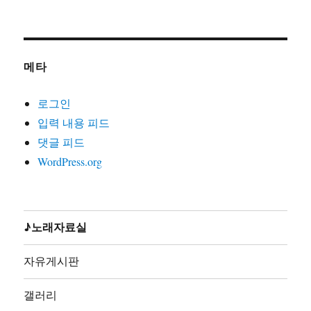
2000)
21. 노동자는하나다(글곡편 김호철,박준,2008)
22. 노동자라면(글곡편 김호철,노래 박준,박은영1집2000)
메타
23. 노동자선언(글곡 김호철,노래 꽃다지,노가공1995)
24. 노동조합가(글곡편 김호철,노래 합창,노동의소리2006)
로그인
25. 노동해방가(글곡미상,노래 합창,재녹2006)
입력 내용 피드
26. 놈들의시계는결코우리를기다려주지않는다(글곡편 김
댓글 피드
호철,노래 지민주,2013)
WordPress.org
27. 농민가(곡편 김호철,노래 합창,노동의소리2006)
28. 다시는아프지말자(글곡편 김호철,노래 다름아름,2011)
29. 단결투쟁가(글 백무산김호철,곡편 김호철,노래 합창,
노동의소리2006)
♪노래자료실
30. 덤벼(글곡편 김호철,노래 시선,2010)
31. 동지(글곡 박철환,편 김호철,노래 합창,노동의소리
자유게시판
2006)
32. 동지가있기에(글곡편 김호철,노래 박준,박준2집2003)
갤러리