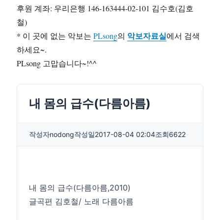
후원 계좌: 우리은행 146-163444-02-101 김수호(김호
철)
악보자료실
* 이 곳에 없는 악보는
PLsong
의
에서 검색
하세요~.
PLsong 고맙습니다~!^^
내 몸의 급수(다름아름)
작성자
nodong
작성일
2017-08-04 02:04
조회
6622
내 몸의 급수(다름아름,2010)
글곡편 김호철/ 노래 다름아름