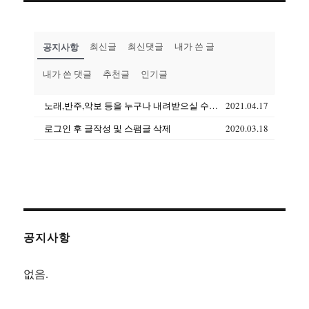
공지사항
최신글
최신댓글
내가 쓴 글
내가 쓴 댓글
추천글
인기글
노래,반주,악보 등을 누구나 내려받으실 수 있습니다(상업용도 제외)
2021.04.17
로그인 후 글작성 및 스팸글 삭제
2020.03.18
공지사항
없음.