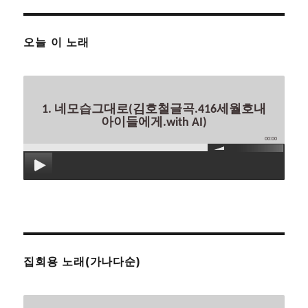
오늘 이 노래
1. 네모습그대로(김호철글곡.416세월호내
아이들에게.with AI)
00:00
집회용 노래(가나다순)