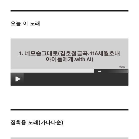
오늘 이 노래
1. 네모습그대로(김호철글곡.416세월호내
아이들에게.with AI)
00:00
집회용 노래(가나다순)