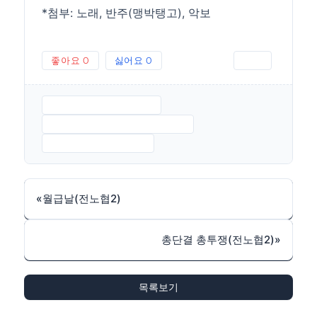
*첨부: 노래, 반주(맹박탱고), 악보
좋아요
0
싫어요
0
인쇄
자본가탱고류금신.MP3
자본가탱고반주-맹박탱고.MP3
자본가탱고-악보.JPG
«
월급날(전노협2)
총단결 총투쟁(전노협2)
»
목록보기