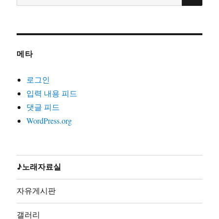
색:
20. 노동의땅에(글곡편 김호철,노래 박은영,박은영1집
2000)
21. 노동자는하나다(글곡편 김호철,박준,2008)
22. 노동자라면(글곡편 김호철,노래 박준,박은영1집2000)
메타
23. 노동자선언(글곡 김호철,노래 꽃다지,노가공1995)
24. 노동조합가(글곡편 김호철,노래 합창,노동의소리2006)
로그인
25. 노동해방가(글곡미상,노래 합창,재녹2006)
입력 내용 피드
26. 놈들의시계는결코우리를기다려주지않는다(글곡편 김
댓글 피드
호철,노래 지민주,2013)
WordPress.org
27. 농민가(곡편 김호철,노래 합창,노동의소리2006)
28. 다시는아프지말자(글곡편 김호철,노래 다름아름,2011)
29. 단결투쟁가(글 백무산김호철,곡편 김호철,노래 합창,
노동의소리2006)
♪노래자료실
30. 덤벼(글곡편 김호철,노래 시선,2010)
31. 동지(글곡 박철환,편 김호철,노래 합창,노동의소리
자유게시판
2006)
32. 동지가있기에(글곡편 김호철,노래 박준,박준2집2003)
갤러리