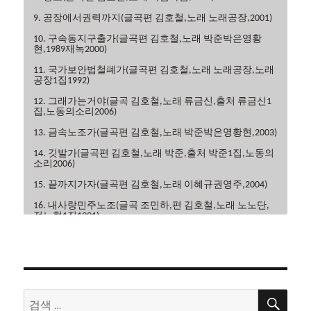
9. 공장에서권력까지(글곡편 김호철,노래 노래공장,2001)
10. 구속동지구출가(글곡편 김호철,노래 박준박은영황
현,1989재녹2000)
11. 국가보안법철폐가(글곡편 김호철,노래 노래공장,노래
공장1집1992)
12. 그래가는거야(글곡 김호철,노래 류금신,출처 류금신1
집,노동의소리2006)
13. 금속노조가(글곡편 김호철,노래 박준박은영황현,2003)
14. 깃발가(글곡편 김호철,노래 박준,출처 박준1집,노동의
소리2006)
15. 끝까지가자(글곡편 김호철,노래 이혜규권영주,2004)
16. 내사랑민주노조(글곡 조민하,편 김호철,노래 노노단,
전노협1집1991)
17. 내일은해방(글곡편 김호철,노래 이혜규,2006)
18. 내일의노래(글곡 이현관,편 윤민석,노래 류금신,노동
의소리2006)
19. 노동악법철폐가(글곡편 김호철,노래 노노단,전노협2
검
검
집1992)
색