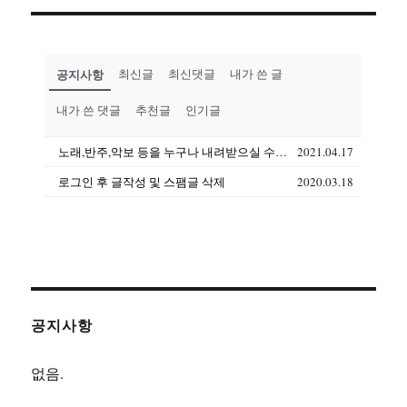
공지사항
최신글
최신댓글
내가 쓴 글
내가 쓴 댓글
추천글
인기글
노래,반주,악보 등을 누구나 내려받으실 수 있습니다(상업용도 제외)
2021.04.17
로그인 후 글작성 및 스팸글 삭제
2020.03.18
공지사항
없음.