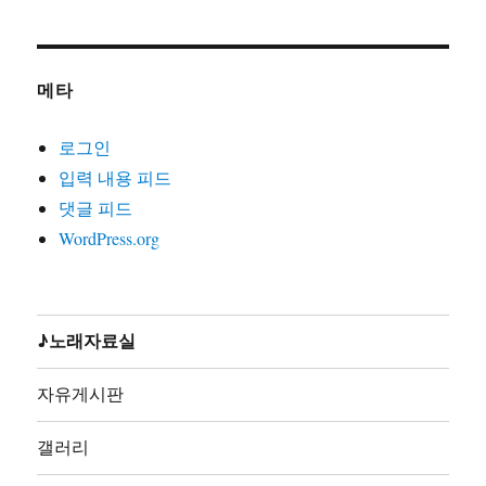
2000)
21. 노동자는하나다(글곡편 김호철,박준,2008)
22. 노동자라면(글곡편 김호철,노래 박준,박은영1집2000)
메타
23. 노동자선언(글곡 김호철,노래 꽃다지,노가공1995)
24. 노동조합가(글곡편 김호철,노래 합창,노동의소리2006)
로그인
25. 노동해방가(글곡미상,노래 합창,재녹2006)
입력 내용 피드
26. 놈들의시계는결코우리를기다려주지않는다(글곡편 김
댓글 피드
호철,노래 지민주,2013)
WordPress.org
27. 농민가(곡편 김호철,노래 합창,노동의소리2006)
28. 다시는아프지말자(글곡편 김호철,노래 다름아름,2011)
29. 단결투쟁가(글 백무산김호철,곡편 김호철,노래 합창,
노동의소리2006)
♪노래자료실
30. 덤벼(글곡편 김호철,노래 시선,2010)
31. 동지(글곡 박철환,편 김호철,노래 합창,노동의소리
자유게시판
2006)
32. 동지가있기에(글곡편 김호철,노래 박준,박준2집2003)
갤러리
33. 동지의발자욱(글곡편 김호철,노래 노노단,전노협1집