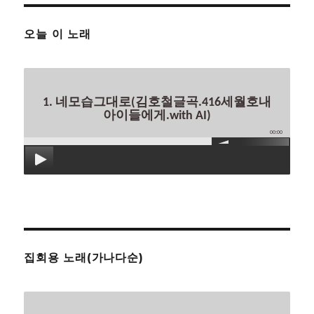
오늘 이 노래
1. 네모습그대로(김호철글곡.416세월호내
아이들에게.with AI)
00:00
집회용 노래(가나다순)