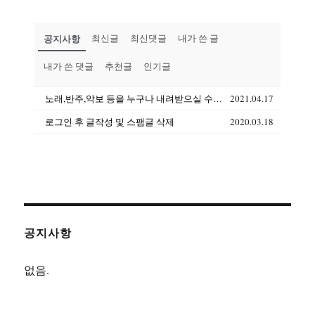
공지사항
최신글
최신댓글
내가 쓴 글
내가 쓴 댓글
추천글
인기글
노래,반주,악보 등을 누구나 내려받으실 수 있습니다(상업용도 제외)
2021.04.17
로그인 후 글작성 및 스팸글 삭제
2020.03.18
공지사항
없음.