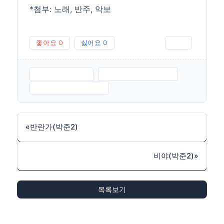
*첨부: 노래, 반주, 악보
좋아요
0
싫어요
0
인쇄
불혹의노래.MP3
불혹의노래-반주.MP3
불혹의노래-악보.JPG
«
반란가(박준2)
비야(박준2)
»
목록보기