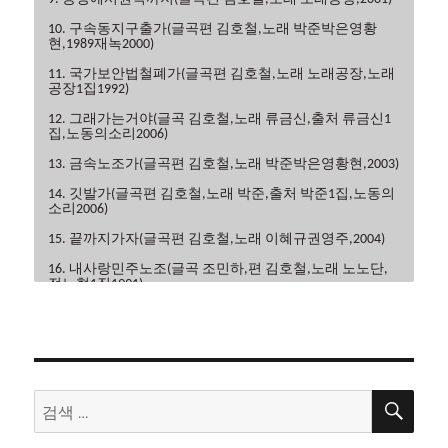
10. 구속동지구출가(글곡편 김호철,노래 박준박은영황
현,1989재녹2000)
11. 국가보안법철폐가(글곡편 김호철,노래 노래공장,노래
공장1집1992)
12. 그래가는거야(글곡 김호철,노래 류금신,출처 류금신1
집,노동의소리2006)
13. 금속노조가(글곡편 김호철,노래 박준박은영황현,2003)
14. 깃발가(글곡편 김호철,노래 박준,출처 박준1집,노동의
소리2006)
15. 끝까지가자(글곡편 김호철,노래 이혜규권영주,2004)
16. 내사랑민주노조(글곡 조민하,편 김호철,노래 노노단,
전노협1집1991)
17. 내일은해방(글곡편 김호철,노래 이혜규,2006)
18. 내일의노래(글곡 이현관,편 윤민석,노래 류금신,노동
의소리2006)
19. 노동악법철폐가(글곡편 김호철,노래 노노단,전노협2
검
검
집1992)
색
색:
20. 노동의땅에(글곡편 김호철,노래 박은영,박은영1집