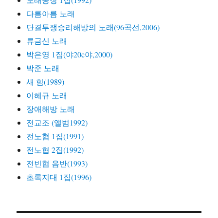
다름아름 노래
단결투쟁승리해방의 노래(96곡선,2006)
류금신 노래
박은영 1집(야20c야,2000)
박준 노래
새 힘(1989)
이혜규 노래
장애해방 노래
전교조 (앨범1992)
전노협 1집(1991)
전노협 2집(1992)
전빈협 음반(1993)
초록지대 1집(1996)