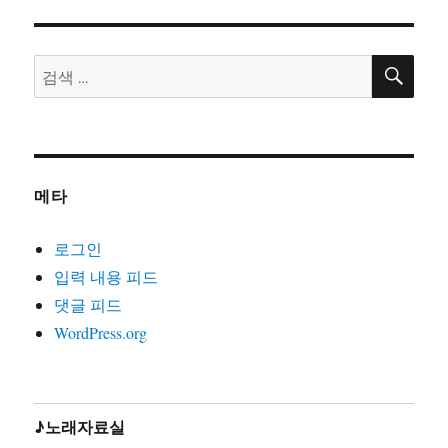
18. 내일의노래(글곡 이현관,편 윤민석,노래 류금신,노동
의소리2006)
19. 노동악법철폐가(글곡편 김호철,노래 노노단,전노협2
검
검
집1992)
색
색:
20. 노동의땅에(글곡편 김호철,노래 박은영,박은영1집
2000)
21. 노동자는하나다(글곡편 김호철,박준,2008)
22. 노동자라면(글곡편 김호철,노래 박준,박은영1집2000)
메타
23. 노동자선언(글곡 김호철,노래 꽃다지,노가공1995)
24. 노동조합가(글곡편 김호철,노래 합창,노동의소리2006)
로그인
25. 노동해방가(글곡미상,노래 합창,재녹2006)
입력 내용 피드
26. 놈들의시계는결코우리를기다려주지않는다(글곡편 김
댓글 피드
호철,노래 지민주,2013)
WordPress.org
27. 농민가(곡편 김호철,노래 합창,노동의소리2006)
28. 다시는아프지말자(글곡편 김호철,노래 다름아름,2011)
29. 단결투쟁가(글 백무산김호철,곡편 김호철,노래 합창,
노동의소리2006)
♪노래자료실
30. 덤벼(글곡편 김호철,노래 시선,2010)