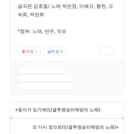
글곡편 김호철/ 노래 박은영, 이혜규, 황현, 오
숙희, 박란희
*첨부: 노래, 반주, 악보
좋아요
1
싫어요
0
인쇄
딸들아일어나라.MP3
딸들아일어나라-반주.MP3
딸들아일어나라-악보.JPG
«
동지가 있기에(단결투쟁승리해방의 노래)
또 다시 앞으로(단결투쟁승리해방의 노래)
»