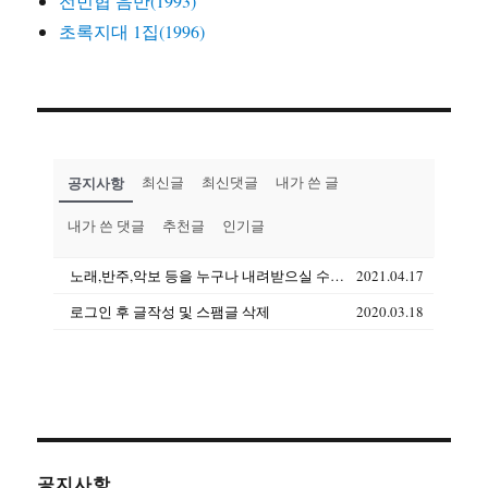
전빈협 음반(1993)
초록지대 1집(1996)
공지사항
최신글
최신댓글
내가 쓴 글
내가 쓴 댓글
추천글
인기글
노래,반주,악보 등을 누구나 내려받으실 수 있습니다(상업용도 제외)
2021.04.17
로그인 후 글작성 및 스팸글 삭제
2020.03.18
공지사항