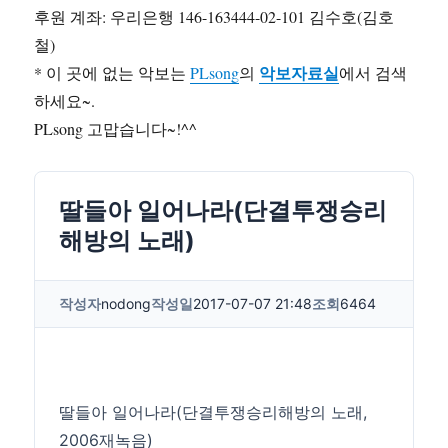
후원 계좌: 우리은행 146-163444-02-101 김수호(김호
철)
악보자료실
* 이 곳에 없는 악보는
PLsong
의
에서 검색
하세요~.
PLsong 고맙습니다~!^^
딸들아 일어나라(단결투쟁승리
해방의 노래)
작성자
nodong
작성일
2017-07-07 21:48
조회
6464
딸들아 일어나라(단결투쟁승리해방의 노래,
2006재녹음)