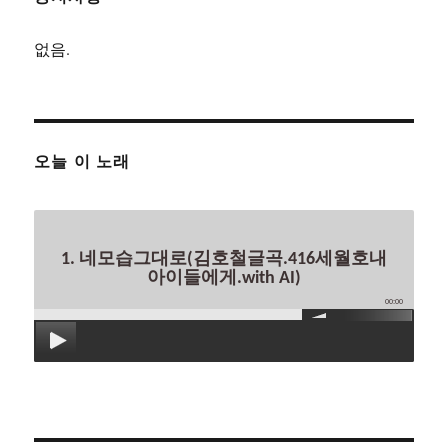
없음.
오늘 이 노래
1. 네모습그대로(김호철글곡.416세월호내
아이들에게.with AI)
00:00