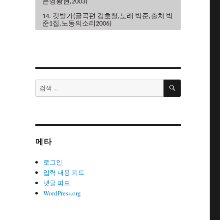
은영황현,2003)
14. 깃발가(글곡편 김호철,노래 박준,출처 박
준1집,노동의소리2006)
15. 끝까지가자(글곡편 김호철,노래 이혜규
권영주,2004)
16. 내사랑민주노조(글곡 조민하,편 김호철,
노래 노노단,전노협1집1991)
검
17. 내일은해방(글곡편 김호철,노래 이혜
검
색
규,2006)
색:
18. 내일의노래(글곡 이현관,편 윤민석,노래
류금신,노동의소리2006)
19. 노동악법철폐가(글곡편 김호철,노래 노
노단,전노협2집1992)
메타
20. 노동의땅에(글곡편 김호철,노래 박은영,
박은영1집2000)
로그인
21. 노동자는하나다(글곡편 김호철,박
입력 내용 피드
준,2008)
댓글 피드
WordPress.org
22. 노동자라면(글곡편 김호철,노래 박준,박
은영1집2000)
23. 노동자선언(글곡 김호철,노래 꽃다지,노