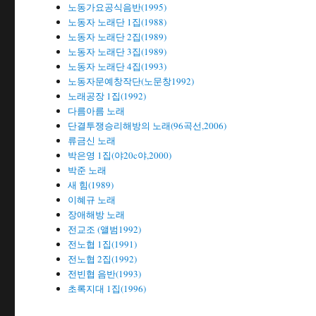
노동가요공식음반(1995)
노동자 노래단 1집(1988)
노동자 노래단 2집(1989)
노동자 노래단 3집(1989)
노동자 노래단 4집(1993)
노동자문예창작단(노문창1992)
노래공장 1집(1992)
다름아름 노래
단결투쟁승리해방의 노래(96곡선,2006)
류금신 노래
박은영 1집(야20c야,2000)
박준 노래
새 힘(1989)
이혜규 노래
장애해방 노래
전교조 (앨범1992)
전노협 1집(1991)
전노협 2집(1992)
전빈협 음반(1993)
초록지대 1집(1996)