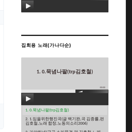
집회용 노래(가나다순)
1. 0.묵념나팔(trp김호철)
00:00
1. 0.묵념나팔(trp김호철)
2. 1.임을위한행진곡(글 백기완,곡 김종률,편
김호철,노래 합창,노동의소리2006)