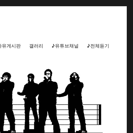
자유게시판
갤러리
♪유튜브채널
♪전체듣기