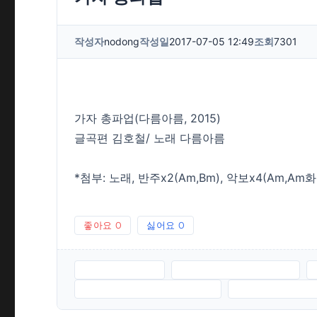
작성자
nodong
작성일
2017-07-05 12:49
조회
7301
가자 총파업(다름아름, 2015)
글곡편 김호철/ 노래 다름아름
*첨부: 노래, 반주x2(Am,Bm), 악보x4(Am,Am
좋아요
0
싫어요
0
가자총파업.MP3
가자총파업-반주AM.MP3
가자총파업-악보AM화음.JPG
가자총파업-악보BM