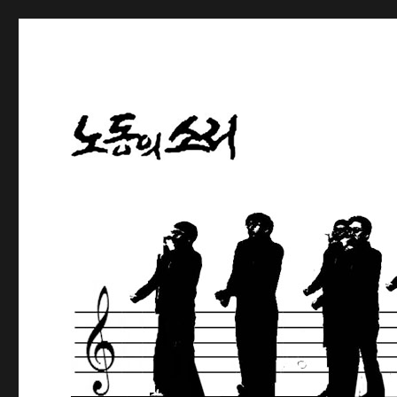
노동해방의 나팔수
노동의소리