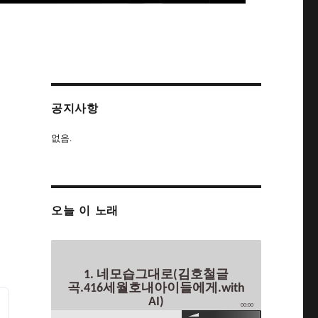
공지사항
없음.
오늘 이 노래
1. 네모습그대로(김호철글
곡.416세월호내아이들에게.with
AI)
00:00