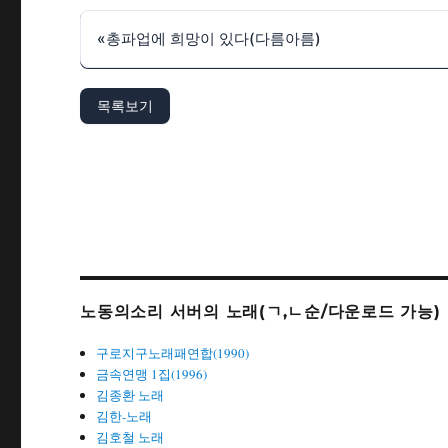
«
총파업에 희망이 있다(다름아름)
목록보기
노동의소리 서버의 노래(ㄱ,ㄴ순/다운로드 가능)
구로지구노래패연합(1990)
금속연맹 1집(1996)
김종환 노래
김한-노래
김호철 노래