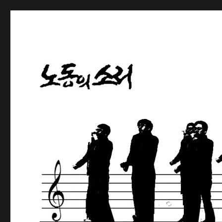
노동해방의 나팔수
노동의소리