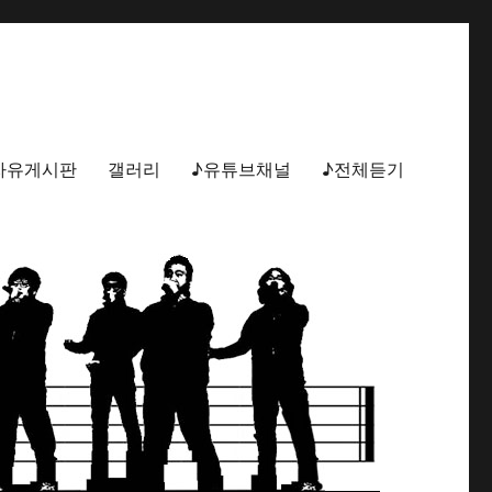
자유게시판
갤러리
♪유튜브채널
♪전체듣기