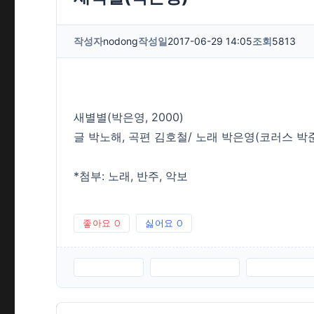
작성자
nodong
작성일
2017-06-29 14:05
조회
5813
새별별(박은영, 2000)
글 박노해, 곡편 김호철/ 노래 박은영(코러스 박
*첨부: 노래, 반주, 악보
좋아요
0
싫어요
0
새벽별.MP3
새벽별반주.MP3
새벽별-악보.J