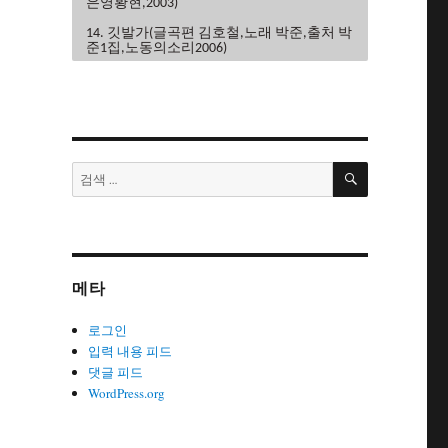
은영황현,2003)
14. 깃발가(글곡편 김호철,노래 박준,출처 박
준1집,노동의소리2006)
15. 끝까지가자(글곡편 김호철,노래 이혜규
권영주,2004)
16. 내사랑민주노조(글곡 조민하,편 김호철,
노래 노노단,전노협1집1991)
검
17. 내일은해방(글곡편 김호철,노래 이혜
검
색
규,2006)
색:
18. 내일의노래(글곡 이현관,편 윤민석,노래
류금신,노동의소리2006)
19. 노동악법철폐가(글곡편 김호철,노래 노
노단,전노협2집1992)
메타
20. 노동의땅에(글곡편 김호철,노래 박은영,
박은영1집2000)
로그인
21. 노동자는하나다(글곡편 김호철,박
입력 내용 피드
준,2008)
댓글 피드
WordPress.org
22. 노동자라면(글곡편 김호철,노래 박준,박
은영1집2000)
23. 노동자선언(글곡 김호철,노래 꽃다지,노