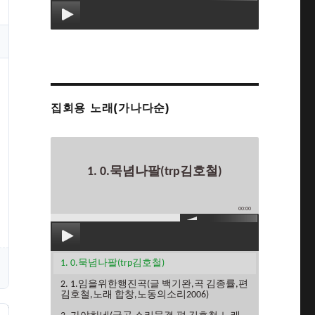
집회용 노래(가나다순)
1. 0.묵념나팔(trp김호철)
00:00
1. 0.묵념나팔(trp김호철)
2. 1.임을위한행진곡(글 백기완,곡 김종률,편
김호철,노래 합창,노동의소리2006)