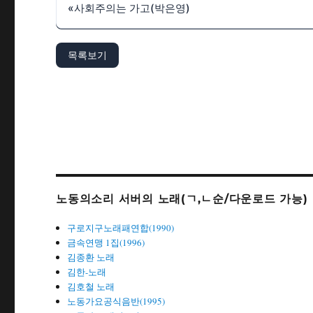
«
사회주의는 가고(박은영)
목록보기
노동의소리 서버의 노래(ㄱ,ㄴ순/다운로드 가능)
구로지구노래패연합(1990)
금속연맹 1집(1996)
김종환 노래
김한-노래
김호철 노래
노동가요공식음반(1995)