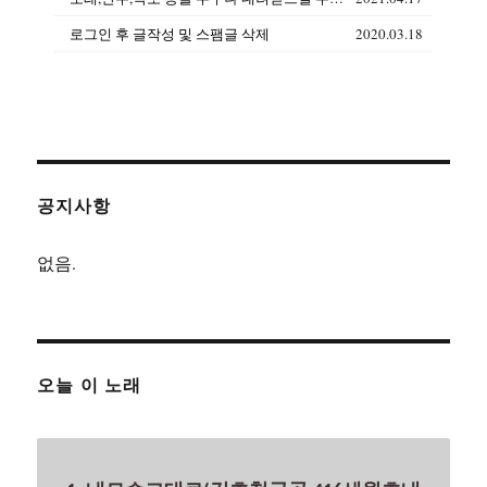
로그인 후 글작성 및 스팸글 삭제
2020.03.18
공지사항
없음.
오늘 이 노래