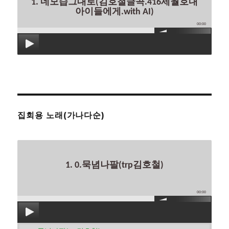
1. 네모습그대로(김호철글곡.416세월호내
아이들에게.with AI)
00:00
집회용 노래(가나다순)
1. 0.묵념나팔(trp김호철)
00:00