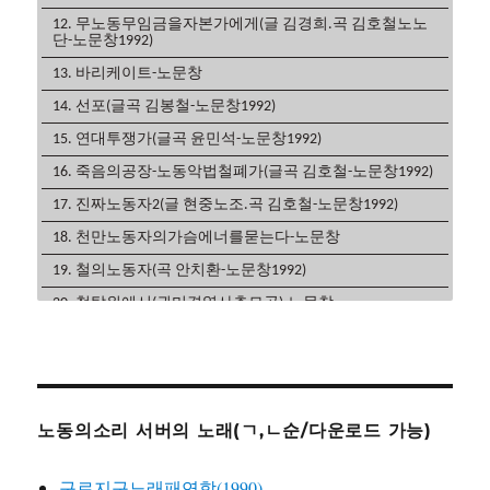
12. 무노동무임금을자본가에게(글 김경희.곡 김호철노노
단-노문창1992)
13. 바리케이트-노문창
14. 선포(글곡 김봉철-노문창1992)
15. 연대투쟁가(글곡 윤민석-노문창1992)
16. 죽음의공장-노동악법철폐가(글곡 김호철-노문창1992)
17. 진짜노동자2(글 현중노조.곡 김호철-노문창1992)
18. 천만노동자의가슴에너를묻는다-노문창
19. 철의노동자(곡 안치환-노문창1992)
20. 철탑위에서(권미경열사추모곡)-노문창
21. 철탑위에서-노문창
22. 혁명전야(번안곡)-노문창
노동의소리 서버의 노래(ㄱ,ㄴ순/다운로드 가능)
구로지구노래패연합(1990)