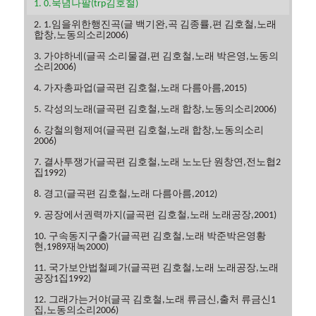
1. 0.묵념나팔(trp김호철)
2. 1.임을위한행진곡(글 백기완,곡 김종률,편 김호철,노래
합창,노동의소리2006)
3. 가야하네(글곡 소리물결,편 김호철,노래 박은영,노동의
소리2006)
4. 가자총파업(글곡편 김호철,노래 다름아름,2015)
5. 각성의노래(글곡편 김호철,노래 합창,노동의소리2006)
6. 강철의형제여(글곡편 김호철,노래 합창,노동의소리
2006)
7. 결사투쟁가(글곡편 김호철,노래 노노단 원창연,전노협2
집1992)
8. 경고(글곡편 김호철,노래 다름아름,2012)
9. 공장에서권력까지(글곡편 김호철,노래 노래공장,2001)
10. 구속동지구출가(글곡편 김호철,노래 박준박은영황
현,1989재녹2000)
11. 국가보안법철폐가(글곡편 김호철,노래 노래공장,노래
공장1집1992)
12. 그래가는거야(글곡 김호철,노래 류금신,출처 류금신1
집,노동의소리2006)