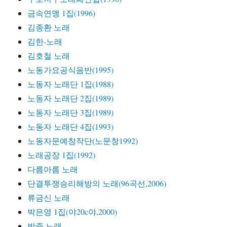
금속연맹 1집(1996)
김종환 노래
김한-노래
김호철 노래
노동가요공식음반(1995)
노동자 노래단 1집(1988)
노동자 노래단 2집(1989)
노동자 노래단 3집(1989)
노동자 노래단 4집(1993)
노동자문예창작단(노문창1992)
노래공장 1집(1992)
다름아름 노래
단결투쟁승리해방의 노래(96곡선,2006)
류금신 노래
박은영 1집(야20c야,2000)
박준 노래