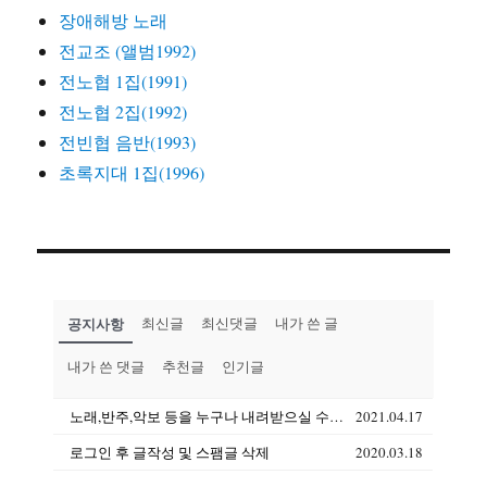
장애해방 노래
전교조 (앨범1992)
전노협 1집(1991)
전노협 2집(1992)
전빈협 음반(1993)
초록지대 1집(1996)
공지사항
최신글
최신댓글
내가 쓴 글
내가 쓴 댓글
추천글
인기글
노래,반주,악보 등을 누구나 내려받으실 수 있습니다(상업용도 제외)
2021.04.17
로그인 후 글작성 및 스팸글 삭제
2020.03.18