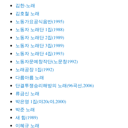
26. 이새끼(글곡편 김호철 노래, 김한 김태훈)
김한-노래
27. 죽지 않기 위하여(글곡편 김호철,노래 김태훈.김한)
김호철 노래
28. 짱이(글곡편 김호철,노래 김한,2008)
노동가요공식음반(1995)
29. 총파업투쟁의노래(글곡편 김호철,노래 김한 김태훈,마
노동자 노래단 1집(1988)
스터링 윤민석,23-6
노동자 노래단 2집(1989)
30. 친구야(글곡편 김호철 노래 김한 김태훈)
노동자 노래단 3집(1989)
31. 코딱지(글곡편 김호철,노래 김한,2008)
노동자 노래단 4집(1993)
32. 턱을헐어요(글곡편 김호철,노래 김한,2008)
노동자문예창작단(노문창1992)
33. 학교에서세상으로(글 채려목,곡편 김호철,노래 김한
노래공장 1집(1992)
황현,2011)
다름아름 노래
34. 혁명(글곡편 김호철,노래 박준,코러스 박하늘 김
한,2010)
단결투쟁승리해방의 노래(96곡선,2006)
류금신 노래
박은영 1집(야20c야,2000)
박준 노래
새 힘(1989)
이혜규 노래