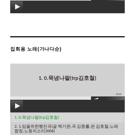
집회용 노래(가나다순)
1. 0.묵념나팔(trp김호철)
00:00
1. 0.묵념나팔(trp김호철)
2. 1.임을위한행진곡(글 백기완,곡 김종률,편 김호철,노래
합창,노동의소리2006)