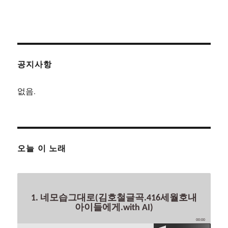
공지사항
없음.
오늘 이 노래
1. 네모습그대로(김호철글곡.416세월호내
아이들에게.with AI)
00:00