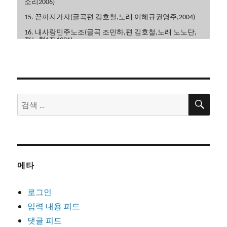
소리2006)
15. 끝까지가자(글곡편 김호철,노래 이혜규권영주,2004)
16. 내사랑민주노조(글곡 조민하,편 김호철,노래 노노단,
전노협1집1991)
17. 내일은해방(글곡편 김호철,노래 이혜규,2006)
18. 내일의노래(글곡 이현관,편 윤민석,노래 류금신,노동
의소리2006)
19. 노동악법철폐가(글곡편 김호철,노래 노노단,전노협2
검
검
집1992)
색
색:
20. 노동의땅에(글곡편 김호철,노래 박은영,박은영1집
2000)
21. 노동자는하나다(글곡편 김호철,박준,2008)
22. 노동자라면(글곡편 김호철,노래 박준,박은영1집2000)
메타
23. 노동자선언(글곡 김호철,노래 꽃다지,노가공1995)
24. 노동조합가(글곡편 김호철,노래 합창,노동의소리2006)
로그인
25. 노동해방가(글곡미상,노래 합창,재녹2006)
입력 내용 피드
26. 놈들의시계는결코우리를기다려주지않는다(글곡편 김
댓글 피드
호철,노래 지민주,2013)