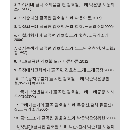
3. 가야하네(글곡 소리물결,편 김호철,노래 박은영,노동의
소리2006)
4. 가자총파업(글곡편 김호철,노래 다름아름,2015)
5. 각성의노래(글곡편 김호철,노래 합창,노동의소리2006)
6. 강철의형제여(글곡편 김호철,노래 합창,노동의소리
2006)
7. 결사투쟁가(글곡편 김호철,노래 노노단 원창연,전노협2
집1992)
8. 경고(글곡편 김호철,노래 다름아름,2012)
9. 공장에서권력까지(글곡편 김호철,노래 노래공장,2001)
10. 구속동지구출가(글곡편 김호철,노래 박준박은영황
현,1989재녹2000)
11. 국가보안법철폐가(글곡편 김호철,노래 노래공장,노래
공장1집1992)
12. 그래가는거야(글곡 김호철,노래 류금신,출처 류금신1
집,노동의소리2006)
13. 금속노조가(글곡편 김호철,노래 박준박은영황현,2003)
14. 깃발가(글곡편 김호철,노래 박준,출처 박준1집,노동의