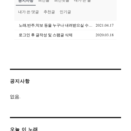
공지사항
최신글
최신댓글
내가 쓴 글
내가 쓴 댓글
추천글
인기글
노래,반주,악보 등을 누구나 내려받으실 수 있습니다(상업용도 제외)
2021.04.17
로그인 후 글작성 및 스팸글 삭제
2020.03.18
공지사항
없음.
오늘 이 노래