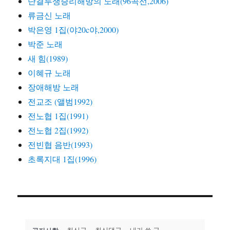
단결투쟁승리해방의 노래(96곡선,2006)
류금신 노래
박은영 1집(야20c야,2000)
박준 노래
새 힘(1989)
이혜규 노래
장애해방 노래
전교조 (앨범1992)
전노협 1집(1991)
전노협 2집(1992)
전빈협 음반(1993)
초록지대 1집(1996)