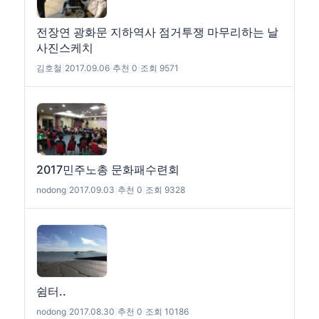
전장연 광화문 지하역사 점거투쟁 마무리하는 날
사진스케치
김호철
|
2017.09.06
|
추천 0
|
조회 9571
2017민주노총 문화패수련회
nodong
|
2017.09.03
|
추천 0
|
조회 9328
쉼터..
nodong
|
2017.08.30
|
추천 0
|
조회 10186