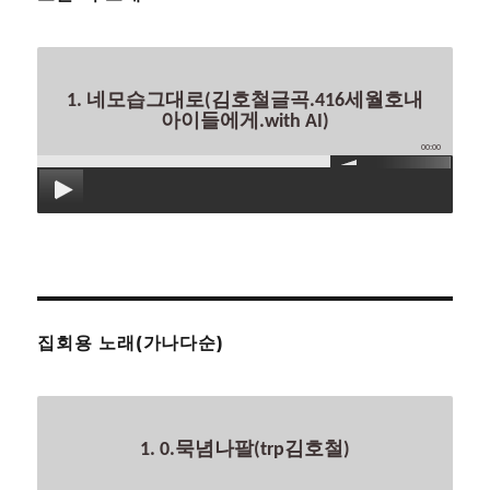
1. 네모습그대로(김호철글곡.416세월호내
아이들에게.with AI)
00:00
집회용 노래(가나다순)
1. 0.묵념나팔(trp김호철)