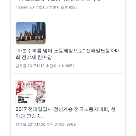
nodong
|
2017.12.08
|
추천 0
|
조회 8293
"자본주의를 넘어 노동해방으로" 전태일노동자대
회 전야제 한마당
김호철
|
2017.11.13
|
추천 0
|
조회 8851
2017 전태일열사 정신계승 전국노동자대회, 한
마당 연습중..
김호철
|
2017.11.06
|
추천 0
|
조회 9309