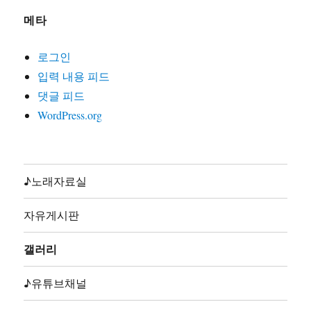
22. 노동자라면(글곡편 김호철,노래 박준,박은영1집2000)
메타
23. 노동자선언(글곡 김호철,노래 꽃다지,노가공1995)
24. 노동조합가(글곡편 김호철,노래 합창,노동의소리2006)
로그인
25. 노동해방가(글곡미상,노래 합창,재녹2006)
입력 내용 피드
26. 놈들의시계는결코우리를기다려주지않는다(글곡편 김
댓글 피드
호철,노래 지민주,2013)
WordPress.org
27. 농민가(곡편 김호철,노래 합창,노동의소리2006)
28. 다시는아프지말자(글곡편 김호철,노래 다름아름,2011)
29. 단결투쟁가(글 백무산김호철,곡편 김호철,노래 합창,
노동의소리2006)
♪노래자료실
30. 덤벼(글곡편 김호철,노래 시선,2010)
31. 동지(글곡 박철환,편 김호철,노래 합창,노동의소리
자유게시판
2006)
32. 동지가있기에(글곡편 김호철,노래 박준,박준2집2003)
갤러리
33. 동지의발자욱(글곡편 김호철,노래 노노단,전노협1집
1991)
♪유튜브채널
34. 딸들아일어나라(글곡편 김호철,노래 합창,노동의소리
2006)