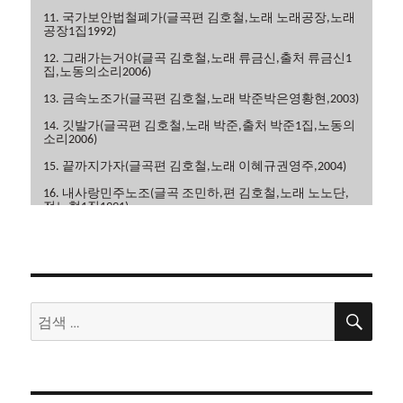
11. 국가보안법철폐가(글곡편 김호철,노래 노래공장,노래
공장1집1992)
12. 그래가는거야(글곡 김호철,노래 류금신,출처 류금신1
집,노동의소리2006)
13. 금속노조가(글곡편 김호철,노래 박준박은영황현,2003)
14. 깃발가(글곡편 김호철,노래 박준,출처 박준1집,노동의
소리2006)
15. 끝까지가자(글곡편 김호철,노래 이혜규권영주,2004)
16. 내사랑민주노조(글곡 조민하,편 김호철,노래 노노단,
전노협1집1991)
17. 내일은해방(글곡편 김호철,노래 이혜규,2006)
18. 내일의노래(글곡 이현관,편 윤민석,노래 류금신,노동
의소리2006)
19. 노동악법철폐가(글곡편 김호철,노래 노노단,전노협2
검
검
집1992)
색
색:
20. 노동의땅에(글곡편 김호철,노래 박은영,박은영1집
2000)
21. 노동자는하나다(글곡편 김호철,박준,2008)