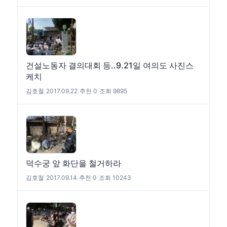
건설노동자 결의대회 등..9.21일 여의도 사진스
케치
김호철
|
2017.09.22
|
추천 0
|
조회 9895
덕수궁 앞 화단을 철거하라
김호철
|
2017.09.14
|
추천 0
|
조회 10243