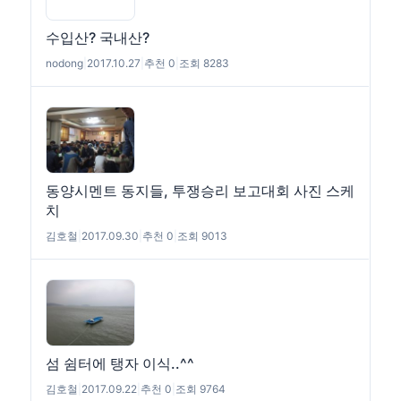
수입산? 국내산?
nodong
|
2017.10.27
|
추천 0
|
조회 8283
동양시멘트 동지들, 투쟁승리 보고대회 사진 스케
치
김호철
|
2017.09.30
|
추천 0
|
조회 9013
섬 쉼터에 탱자 이식..^^
김호철
|
2017.09.22
|
추천 0
|
조회 9764