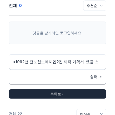
전체
0
댓글을 남기려면
로그인
하세요.
«
1992년 전노협노래테입2집 제작 기획서. 옛글 스캔^^
쉼터..
»
목록보기
전체 22