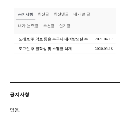
공지사항
최신글
최신댓글
내가 쓴 글
내가 쓴 댓글
추천글
인기글
노래,반주,악보 등을 누구나 내려받으실 수 있습니다(상업용도 제외)
2021.04.17
로그인 후 글작성 및 스팸글 삭제
2020.03.18
공지사항
없음.