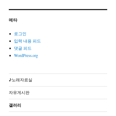
21. 노동자는하나다(글곡편 김호철,박준,2008)
22. 노동자라면(글곡편 김호철,노래 박준,박은영1집2000)
메타
23. 노동자선언(글곡 김호철,노래 꽃다지,노가공1995)
24. 노동조합가(글곡편 김호철,노래 합창,노동의소리2006)
로그인
25. 노동해방가(글곡미상,노래 합창,재녹2006)
입력 내용 피드
26. 놈들의시계는결코우리를기다려주지않는다(글곡편 김
댓글 피드
호철,노래 지민주,2013)
WordPress.org
27. 농민가(곡편 김호철,노래 합창,노동의소리2006)
28. 다시는아프지말자(글곡편 김호철,노래 다름아름,2011)
29. 단결투쟁가(글 백무산김호철,곡편 김호철,노래 합창,
노동의소리2006)
♪노래자료실
30. 덤벼(글곡편 김호철,노래 시선,2010)
31. 동지(글곡 박철환,편 김호철,노래 합창,노동의소리
자유게시판
2006)
32. 동지가있기에(글곡편 김호철,노래 박준,박준2집2003)
갤러리
33. 동지의발자욱(글곡편 김호철,노래 노노단,전노협1집
1991)