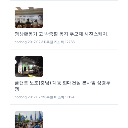
영상활동가 고 박종필 동지 추모제 사진스케치.
nodong
|
2017.07.31
|
추천 2
|
조회 12788
플랜트 노조(충남) 계동 현대건설 본사앞 상경투
쟁
nodong
|
2017.07.29
|
추천 0
|
조회 11124