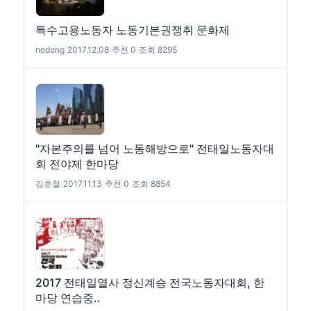
특수고용노동자 노동기본권쟁취 문화제
nodong
|
2017.12.08
|
추천 0
|
조회 8295
"자본주의를 넘어 노동해방으로" 전태일노동자대
회 전야제 한마당
김호철
|
2017.11.13
|
추천 0
|
조회 8854
2017 전태일열사 정신계승 전국노동자대회, 한
마당 연습중..