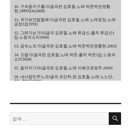
10. 구속동지구출가(글곡편 김호철,노래 박준박은영황
현,1989재녹2000)
11. 국가보안법철폐가(글곡편 김호철,노래 노래공장,노래
공장1집1992)
12. 그래가는거야(글곡 김호철,노래 류금신,출처 류금신1
집,노동의소리2006)
13. 금속노조가(글곡편 김호철,노래 박준박은영황현,2003)
14. 깃발가(글곡편 김호철,노래 박준,출처 박준1집,노동의
소리2006)
15. 끝까지가자(글곡편 김호철,노래 이혜규권영주,2004)
16. 내사랑민주노조(글곡 조민하,편 김호철,노래 노노단,
전노협1집1991)
17. 내일은해방(글곡편 김호철,노래 이혜규,2006)
18. 내일의노래(글곡 이현관,편 윤민석,노래 류금신,노동
의소리2006)
19. 노동악법철폐가(글곡편 김호철,노래 노노단,전노협2
검
검
집1992)
색
색:
20. 노동의땅에(글곡편 김호철,노래 박은영,박은영1집
2000)