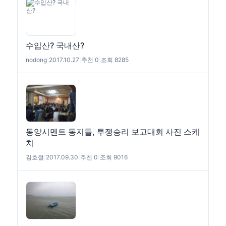
수입산? 국내산?
nodong
|
2017.10.27
|
추천 0
|
조회 8285
동양시멘트 동지들, 투쟁승리 보고대회 사진 스케
치
김호철
|
2017.09.30
|
추천 0
|
조회 9016