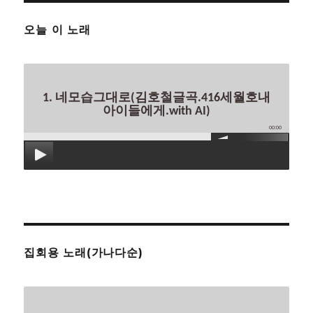
오늘 이 노래
1. 네모습그대로(김호철글곡.416세월호내
아이들에게.with AI)
00:00
집회용 노래(가나다순)