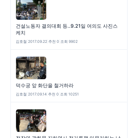
건설노동자 결의대회 등..9.21일 여의도 사진스
케치
김호철
|
2017.09.22
|
추천 0
|
조회 9902
덕수궁 앞 화단을 철거하라
김호철
|
2017.09.14
|
추천 0
|
조회 10251
전장연 광화문 지하역사 점거투쟁 마무리하는 날