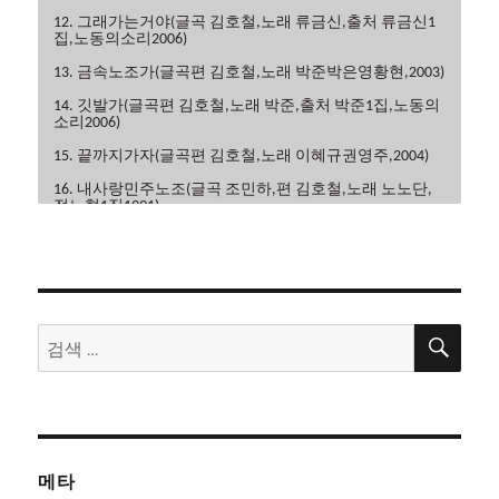
12. 그래가는거야(글곡 김호철,노래 류금신,출처 류금신1
집,노동의소리2006)
13. 금속노조가(글곡편 김호철,노래 박준박은영황현,2003)
14. 깃발가(글곡편 김호철,노래 박준,출처 박준1집,노동의
소리2006)
15. 끝까지가자(글곡편 김호철,노래 이혜규권영주,2004)
16. 내사랑민주노조(글곡 조민하,편 김호철,노래 노노단,
전노협1집1991)
17. 내일은해방(글곡편 김호철,노래 이혜규,2006)
18. 내일의노래(글곡 이현관,편 윤민석,노래 류금신,노동
의소리2006)
19. 노동악법철폐가(글곡편 김호철,노래 노노단,전노협2
검
검
집1992)
색
색:
20. 노동의땅에(글곡편 김호철,노래 박은영,박은영1집
2000)
21. 노동자는하나다(글곡편 김호철,박준,2008)
22. 노동자라면(글곡편 김호철,노래 박준,박은영1집2000)
메타
23. 노동자선언(글곡 김호철,노래 꽃다지,노가공1995)