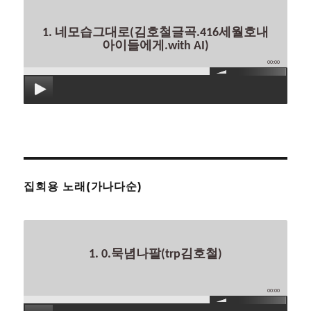
1. 네모습그대로(김호철글곡.416세월호내
아이들에게.with AI)
00:00
집회용 노래(가나다순)
1. 0.묵념나팔(trp김호철)
00:00