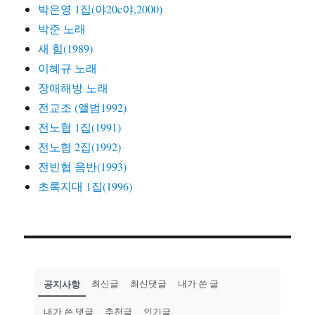
박은영 1집(야20c야,2000)
박준 노래
새 힘(1989)
이혜규 노래
장애해방 노래
전교조 (앨범1992)
전노협 1집(1991)
전노협 2집(1992)
전빈협 음반(1993)
초록지대 1집(1996)
공지사항
최신글
최신댓글
내가 쓴 글
내가 쓴 댓글
추천글
인기글